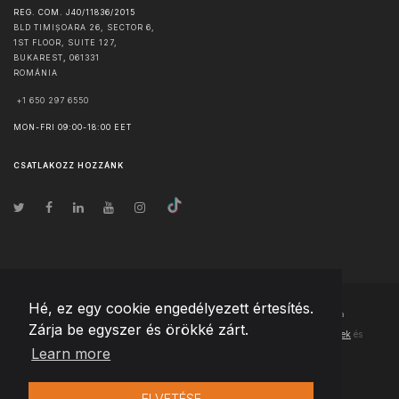
REG. COM. J40/11836/2015
BLD TIMIȘOARA 26, SECTOR 6,
1ST FLOOR, SUITE 127,
BUKAREST
,
061331
ROMÁNIA
+1 650 297 6550
MON-FRI 09:00-18:00 EET
CSATLAKOZZ HOZZÁNK
Hé, ez egy cookie engedélyezett értesítés.
© Szerzői jog
2026
Team Extension Hungary
- Minden jog fenntartva
Zárja be egyszer és örökké zárt.
Changelog
● Ezen webhely használatával elfogadja
Használati feltételek
és
Learn more
Adatvédelmi irányelveinket
ELVETÉSE