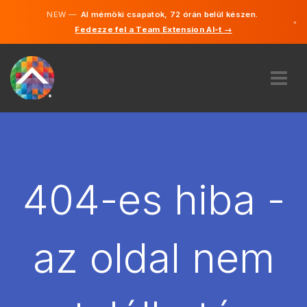
NEW —
AI mérnöki csapatok, 72 órán belül készen.
×
Fedezze fel a Team Extension AI-t →
Magyar
Angol
RÓLUNK
SZAKVÉLEMÉNY
HOGYAN MŰKÖDIK?
KARRIER
404-es hiba -
BÉREL
MAGYARORSZÁG
az oldal nem
HU
FOGJ NEKI