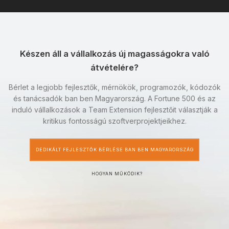
Készen áll a vállalkozás új magasságokra való
átvételére?
Bérlet a legjobb fejlesztők, mérnökök, programozók, kódozók
és tanácsadók ban ben Magyarország. A Fortune 500 és az
induló vállalkozások a Team Extension fejlesztőit választják a
kritikus fontosságú szoftverprojektjeikhez.
DEDIKÁLT FEJLESZTŐK BÉRLÉSE BAN BEN MAGYARORSZÁG
HOGYAN MŰKÖDIK?