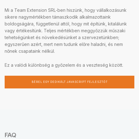
Mi a Team Extension SRL-ben hiszünk, hogy vállalkozásunk
sikere nagymértékben támaszkodik alkalmazottaink
boldogságára, függetlenül attól, hogy mit építünk, kitalálunk
vagy értékesítünk. Teljes mértékben meggyőzzük műszaki
tehetségünket és növekedésünket a szervezetünkben;
egyszerűen azért, mert nem tudunk előre haladni, és nem
nőnek csapataink nélkül.
Ez a valódi különbség a győzelem és a veszteség között.
BÉREL EGY DEDIKÁLT JAVASCRIPT FEJLESZTŐT
FAQ