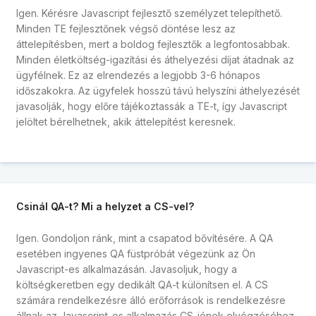
Igen. Kérésre Javascript fejlesztő személyzet telepíthető.
Minden TE fejlesztőnek végső döntése lesz az
áttelepítésben, mert a boldog fejlesztők a legfontosabbak.
Minden életköltség-igazítási és áthelyezési díjat átadnak az
ügyfélnek. Ez az elrendezés a legjobb 3-6 hónapos
időszakokra. Az ügyfelek hosszú távú helyszíni áthelyezését
javasolják, hogy előre tájékoztassák a TE-t, így Javascript
jelöltet bérelhetnek, akik áttelepítést keresnek.
Csinál QA-t? Mi a helyzet a CS-vel?
Igen. Gondoljon ránk, mint a csapatod bővítésére. A QA
esetében ingyenes QA füstpróbát végezünk az Ön
Javascript-es alkalmazásán. Javasoljuk, hogy a
költségkeretben egy dedikált QA-t különítsen el. A CS
számára rendelkezésre álló erőforrások is rendelkezésre
állnak az Javascript-es alkalmazás CS-jének elvégzéséhez.