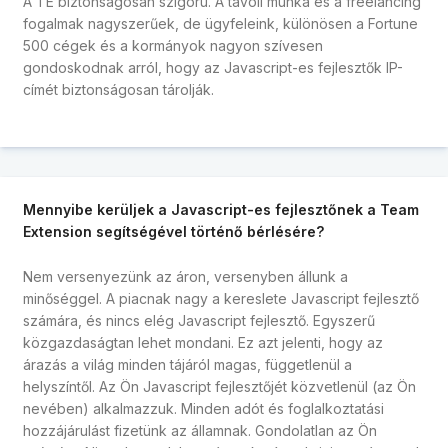
A TE biztonságosan szigorú. A távoli munka és a freelancing
fogalmak nagyszerűek, de ügyfeleink, különösen a Fortune
500 cégek és a kormányok nagyon szívesen
gondoskodnak arról, hogy az Javascript-es fejlesztők IP-
címét biztonságosan tárolják.
Mennyibe kerüljek a Javascript-es fejlesztőnek a Team
Extension segítségével történő bérlésére?
Nem versenyezünk az áron, versenyben állunk a
minőséggel. A piacnak nagy a kereslete Javascript fejlesztő
számára, és nincs elég Javascript fejlesztő. Egyszerű
közgazdaságtan lehet mondani. Ez azt jelenti, hogy az
árazás a világ minden tájáról magas, függetlenül a
helyszíntől. Az Ön Javascript fejlesztőjét közvetlenül (az Ön
nevében) alkalmazzuk. Minden adót és foglalkoztatási
hozzájárulást fizetünk az államnak. Gondolatlan az Ön