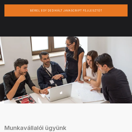
BÉREL EGY DEDIKÁLT JAVASCRIPT FEJLESZTŐT
Munkavállalói ügyünk