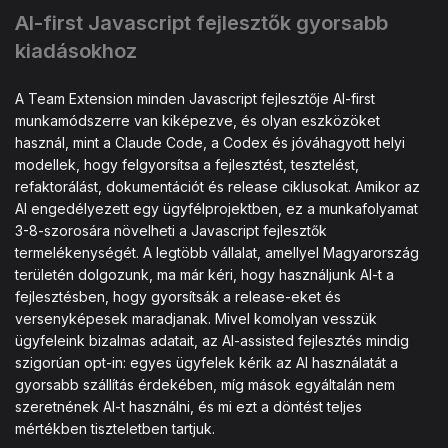
AI-first Javascript fejlesztők gyorsabb
kiadásokhoz
A Team Extension minden Javascript fejlesztője AI-first
munkamódszerre van kiképezve, és olyan eszközöket
használ, mint a Claude Code, a Codex és jóváhagyott helyi
modellek, hogy felgyorsítsa a fejlesztést, tesztelést,
refaktorálást, dokumentációt és release ciklusokat. Amikor az
AI engedélyezett egy ügyfélprojektben, ez a munkafolyamat
3-8-szorosára növelheti a Javascript fejlesztők
termelékenységét. A legtöbb vállalat, amellyel Magyarország
területén dolgozunk, ma már kéri, hogy használjunk AI-t a
fejlesztésben, hogy gyorsítsák a release-eket és
versenyképesek maradjanak. Mivel komolyan vesszük
ügyfeleink bizalmas adatait, az AI-assisted fejlesztés mindig
szigorúan opt-in: egyes ügyfelek kérik az AI használatát a
gyorsabb szállítás érdekében, míg mások egyáltalán nem
szeretnének AI-t használni, és mi ezt a döntést teljes
mértékben tiszteletben tartjuk.