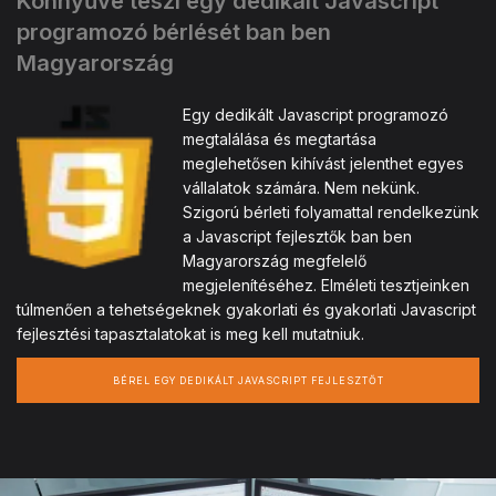
Könnyűvé teszi egy dedikált Javascript
programozó bérlését ban ben
Magyarország
Egy dedikált Javascript programozó
megtalálása és megtartása
meglehetősen kihívást jelenthet egyes
vállalatok számára. Nem nekünk.
Szigorú bérleti folyamattal rendelkezünk
a Javascript fejlesztők ban ben
Magyarország megfelelő
megjelenítéséhez. Elméleti tesztjeinken
túlmenően a tehetségeknek gyakorlati és gyakorlati Javascript
fejlesztési tapasztalatokat is meg kell mutatniuk.
BÉREL EGY DEDIKÁLT JAVASCRIPT FEJLESZTŐT