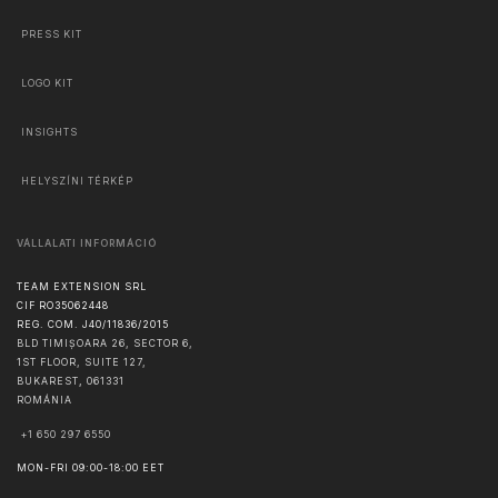
PRESS KIT
LOGO KIT
INSIGHTS
HELYSZÍNI TÉRKÉP
VÁLLALATI INFORMÁCIÓ
TEAM EXTENSION SRL
CIF RO35062448
REG. COM. J40/11836/2015
BLD TIMIȘOARA 26, SECTOR 6,
1ST FLOOR, SUITE 127,
BUKAREST
,
061331
ROMÁNIA
+1 650 297 6550
MON-FRI 09:00-18:00 EET