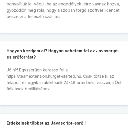
bonyolítjuk le. Végül, ha az engedélyek létre vannak hozva,
győződjön meg róla, hogy a szóban forgó szoftver licencét
beszerzi a fejlesztő számára.
Hogyan kezdjem el? Hogyan vehetem fel az Javascript-
es erőforrást?
Jó hír! Egyszerűen keresse fel a
https://teamextension.hu/get-started/hu
. Csak töltse ki az
űrlapot, és egyik szakértőünk 24-48 órán belül visszaírja Önt
fiókjának beállításához.
Érdekelnek többet az Javascript-esről!