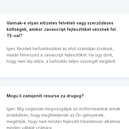
Vannak-e olyan előzetes felvételi vagy szerződéses
költségek, amikor Javascript fejlesztőket vesznek fel
TE-val?
Igen. Kezdeti befizetésünket az első számláján jóváírjuk,
miután felveszed a Javascript fejlesztőket. Ha úgy dönt,
hogy nem lép előre, a befizetés teljes összegét megtéríti.
Mogu li zamijeniti resurse za drugog?
Igen. Míg szigorúan megvizsgáljuk az erőforrásainkat annak
érdekében, hogy megfeleljenek az Ön igényeinek,
megértjük, hogy nem minden fejlesztő tökéletesen alkalmas
minden vállalat számára.