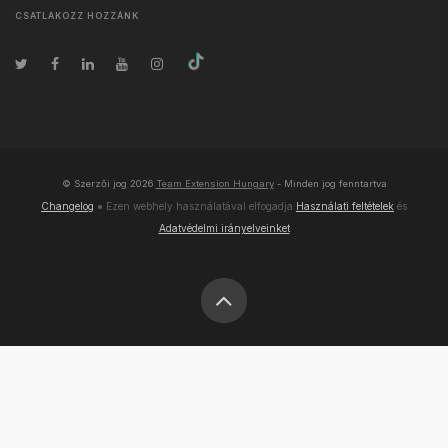
CSATLAKOZZ HOZZÁNK
© Szerzői jog
2026
Team Extension Hungary
- Minden jog fenntartva
Changelog
● Ezen webhely használatával elfogadja
Használati feltételek
és
Adatvédelmi irányelveinket