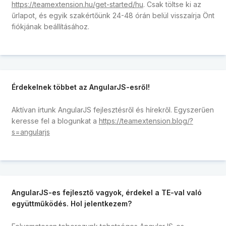
https://teamextension.hu/get-started/hu
. Csak töltse ki az
űrlapot, és egyik szakértőünk 24-48 órán belül visszaírja Önt
fiókjának beállításához.
Érdekelnek többet az AngularJS-esről!
Aktívan írtunk AngularJS fejlesztésről és hírekről. Egyszerűen
keresse fel a blogunkat a
https://teamextension.blog/?
s=angularjs
AngularJS-es fejlesztő vagyok, érdekel a TE-val való
együttműködés. Hol jelentkezem?