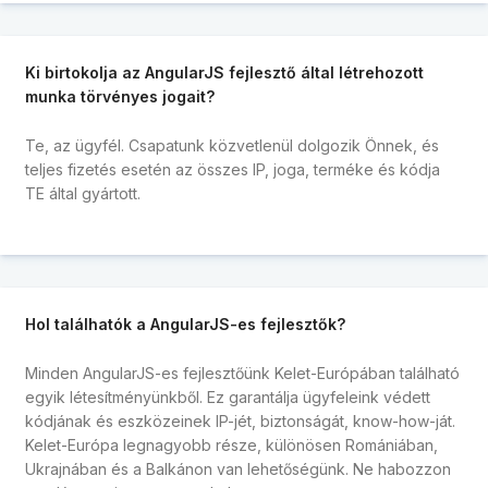
Ki birtokolja az AngularJS fejlesztő által létrehozott
munka törvényes jogait?
Te, az ügyfél. Csapatunk közvetlenül dolgozik Önnek, és
teljes fizetés esetén az összes IP, joga, terméke és kódja
TE által gyártott.
Hol találhatók a AngularJS-es fejlesztők?
Minden AngularJS-es fejlesztőünk Kelet-Európában található
egyik létesítményünkből. Ez garantálja ügyfeleink védett
kódjának és eszközeinek IP-jét, biztonságát, know-how-ját.
Kelet-Európa legnagyobb része, különösen Romániában,
Ukrajnában és a Balkánon van lehetőségünk. Ne habozzon