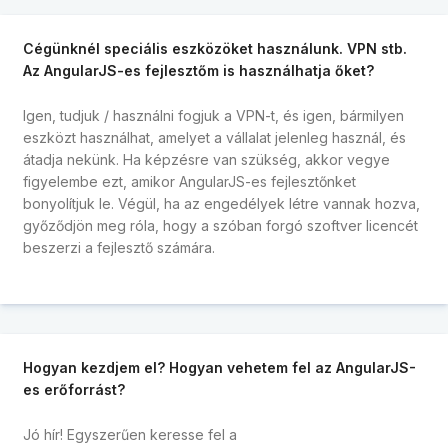
Cégünknél speciális eszközöket használunk. VPN stb.
Az AngularJS-es fejlesztőm is használhatja őket?
Igen, tudjuk / használni fogjuk a VPN-t, és igen, bármilyen
eszközt használhat, amelyet a vállalat jelenleg használ, és
átadja nekünk. Ha képzésre van szükség, akkor vegye
figyelembe ezt, amikor AngularJS-es fejlesztőnket
bonyolítjuk le. Végül, ha az engedélyek létre vannak hozva,
győződjön meg róla, hogy a szóban forgó szoftver licencét
beszerzi a fejlesztő számára.
Hogyan kezdjem el? Hogyan vehetem fel az AngularJS-
es erőforrást?
Jó hír! Egyszerűen keresse fel a