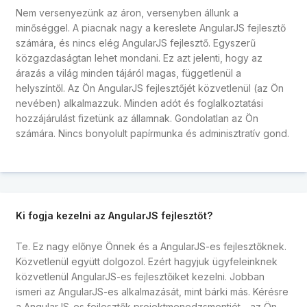
Nem versenyezünk az áron, versenyben állunk a
minőséggel. A piacnak nagy a kereslete AngularJS fejlesztő
számára, és nincs elég AngularJS fejlesztő. Egyszerű
közgazdaságtan lehet mondani. Ez azt jelenti, hogy az
árazás a világ minden tájáról magas, függetlenül a
helyszíntől. Az Ön AngularJS fejlesztőjét közvetlenül (az Ön
nevében) alkalmazzuk. Minden adót és foglalkoztatási
hozzájárulást fizetünk az államnak. Gondolatlan az Ön
számára. Nincs bonyolult papírmunka és adminisztratív gond.
Ki fogja kezelni az AngularJS fejlesztőt?
Te. Ez nagy előnye Önnek és a AngularJS-es fejlesztőknek.
Közvetlenül együtt dolgozol. Ezért hagyjuk ügyfeleinknek
közvetlenül AngularJS-es fejlesztőiket kezelni. Jobban
ismeri az AngularJS-es alkalmazását, mint bárki más. Kérésre
a AngularJS-es fejlesztők projektmenedzsmentjét - az Ön