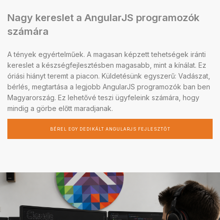
Nagy kereslet a AngularJS programozók
számára
A tények egyértelműek. A magasan képzett tehetségek iránti
kereslet a készségfejlesztésben magasabb, mint a kínálat. Ez
óriási hiányt teremt a piacon. Küldetésünk egyszerű: Vadászat,
bérlés, megtartása a legjobb AngularJS programozók ban ben
Magyarország. Ez lehetővé teszi ügyfeleink számára, hogy
mindig a görbe előtt maradjanak.
BÉREL EGY DEDIKÁLT ANGULARJS FEJLESZTŐT