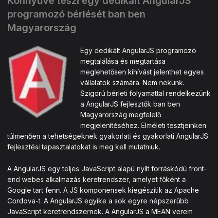
Könnyűvé teszi egy dedikált AngularJS
programozó bérlését ban ben
Magyarország
Egy dedikált AngularJS programozó
megtalálása és megtartása
meglehetősen kihívást jelenthet egyes
vállalatok számára. Nem nekünk.
Szigorú bérleti folyamattal rendelkezünk
a AngularJS fejlesztők ban ben
Magyarország megfelelő
megjelenítéséhez. Elméleti tesztjeinken
túlmenően a tehetségeknek gyakorlati és gyakorlati AngularJS
fejlesztési tapasztalatokat is meg kell mutatniuk.
A AngularJS egy teljes JavaScript alapú nyílt forráskódú front-
end webes alkalmazás keretrendszer, amelyet főként a
Google tart fenn. A JS komponensek kiegészítik az Apache
Cordova-t. A AngularJS egyike a sok egyre népszerűbb
JavaScript keretrendszernek. A AngularJS a MEAN verem