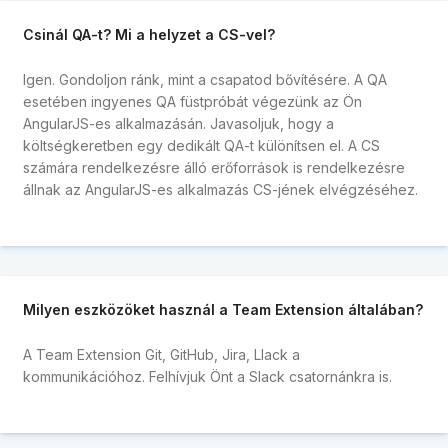
Csinál QA-t? Mi a helyzet a CS-vel?
Igen. Gondoljon ránk, mint a csapatod bővítésére. A QA
esetében ingyenes QA füstpróbát végezünk az Ön
AngularJS-es alkalmazásán. Javasoljuk, hogy a
költségkeretben egy dedikált QA-t különítsen el. A CS
számára rendelkezésre álló erőforrások is rendelkezésre
állnak az AngularJS-es alkalmazás CS-jének elvégzéséhez.
Milyen eszközöket használ a Team Extension általában?
A Team Extension Git, GitHub, Jira, Llack a
kommunikációhoz. Felhívjuk Önt a Slack csatornánkra is.