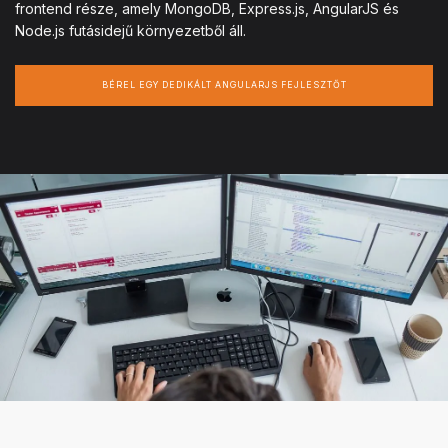
frontend része, amely MongoDB, Express.js, AngularJS és
Node.js futásidejű környezetből áll.
BÉREL EGY DEDIKÁLT ANGULARJS FEJLESZTŐT