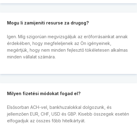
Mogu li zamijeniti resurse za drugog?
Igen. Míg szigorúan megvizsgáljuk az erőforrásainkat annak
érdekében, hogy megfeleljenek az Ön igényeinek,
megértjük, hogy nem minden fejlesztő tökéletesen alkalmas
minden vállalat számára.
Milyen fizetési módokat fogad el?
Elsősorban ACH-vel, bankhuzalokkal dolgozunk, és
jellemzően EUR, CHF, USD és GBP. Kisebb összegek esetén
elfogadjuk az összes főbb hitelkártyát.