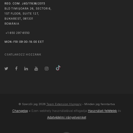
REG. COM. J40/11836/2015
BLD TIMIȘOARA 26, SECTOR 6,
1ST FLOOR, SUITE 127,
BUKAREST
,
061331
ROMÁNIA
+1 650 297 6550
MON-FRI 09:00-18:00 EET
CSATLAKOZZ HOZZÁNK
© Szerzői jog
2026
Team Extension Hungary
- Minden jog fenntartva
Changelog
● Ezen webhely használatával elfogadja
Használati feltételek
és
Adatvédelmi irányelveinket