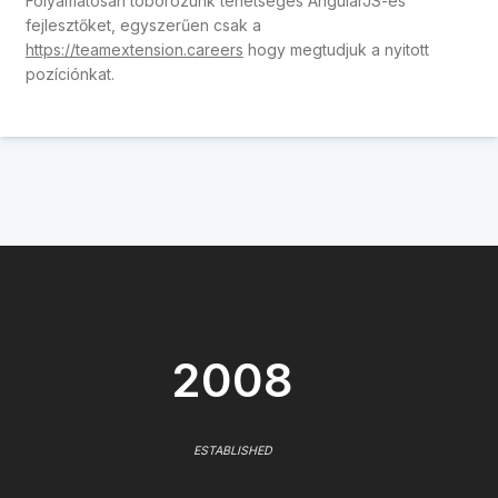
Folyamatosan toborozunk tehetséges AngularJS-es
fejlesztőket, egyszerűen csak a
https://teamextension.careers
hogy megtudjuk a nyitott
pozíciónkat.
2008
ESTABLISHED