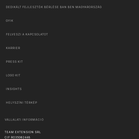
DEDIKÁLT FEJLESZTŐK BÉRLÉSE BAN BEN MAGYARORSZÁG
GYIK
FELVESZI A KAPCSOLATOT
KARRIER
PRESS KIT
LOGO KIT
INSIGHTS
HELYSZÍNI TÉRKÉP
VÁLLALATI INFORMÁCIÓ
TEAM EXTENSION SRL
CIF RO35062448