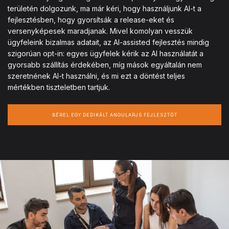
területén dolgozunk, ma már kéri, hogy használjunk AI-t a
fejlesztésben, hogy gyorsítsák a release-eket és
versenyképesek maradjanak. Mivel komolyan vesszük
ügyfeleink bizalmas adatait, az AI-assisted fejlesztés mindig
szigorúan opt-in: egyes ügyfelek kérik az AI használatát a
gyorsabb szállítás érdekében, míg mások egyáltalán nem
szeretnének AI-t használni, és mi ezt a döntést teljes
mértékben tiszteletben tartjuk.
BÉREL EGY DEDIKÁLT ANGULARJS FEJLESZTŐT