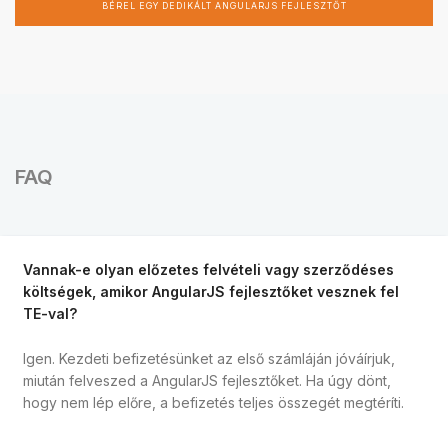
BÉREL EGY DEDIKÁLT ANGULARJS FEJLESZTŐT
FAQ
Vannak-e olyan előzetes felvételi vagy szerződéses
költségek, amikor AngularJS fejlesztőket vesznek fel
TE-val?
Igen. Kezdeti befizetésünket az első számláján jóváírjuk,
miután felveszed a AngularJS fejlesztőket. Ha úgy dönt,
hogy nem lép előre, a befizetés teljes összegét megtéríti.