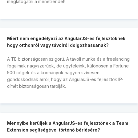
meglátogatni a menetrendet!
Miért nem engedélyezi az AngularJS-es fejlesztőknek,
hogy otthonról vagy távolról dolgozhassanak?
A TE biztonságosan szigorú. A távoli munka és a freelancing
fogalmak nagyszerűek, de ügyfeleink, különösen a Fortune
500 cégek és a kormányok nagyon szívesen
gondoskodnak arról, hogy az AngularJS-es fejlesztők IP-
címét biztonságosan tárolják.
Mennyibe kerüljek a AngularJS-es fejlesztőnek a Team
Extension segítségével történő bérlésére?