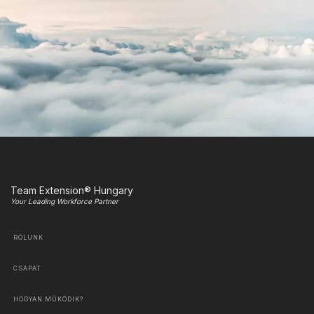
Team Extension® Hungary
Your Leading Workforce Partner
RÓLUNK
CSAPAT
HOGYAN MŰKÖDIK?