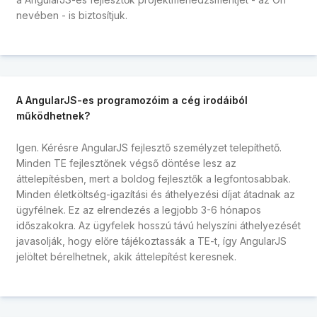
nevében - is biztosítjuk.
A AngularJS-es programozóim a cég irodáiból
működhetnek?
Igen. Kérésre AngularJS fejlesztő személyzet telepíthető.
Minden TE fejlesztőnek végső döntése lesz az
áttelepítésben, mert a boldog fejlesztők a legfontosabbak.
Minden életköltség-igazítási és áthelyezési díjat átadnak az
ügyfélnek. Ez az elrendezés a legjobb 3-6 hónapos
időszakokra. Az ügyfelek hosszú távú helyszíni áthelyezését
javasolják, hogy előre tájékoztassák a TE-t, így AngularJS
jelöltet bérelhetnek, akik áttelepítést keresnek.