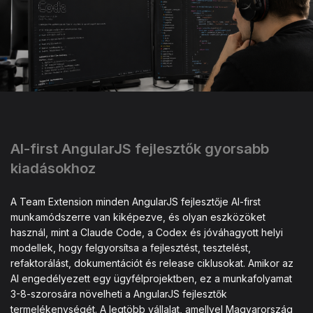
AI-first AngularJS fejlesztők gyorsabb
kiadásokhoz
A Team Extension minden AngularJS fejlesztője AI-first
munkamódszerre van kiképezve, és olyan eszközöket
használ, mint a Claude Code, a Codex és jóváhagyott helyi
modellek, hogy felgyorsítsa a fejlesztést, tesztelést,
refaktorálást, dokumentációt és release ciklusokat. Amikor az
AI engedélyezett egy ügyfélprojektben, ez a munkafolyamat
3-8-szorosára növelheti a AngularJS fejlesztők
termelékenységét. A legtöbb vállalat, amellyel Magyarország