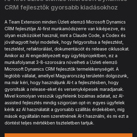
CRM fejlesztők gyorsabb kiadásokhoz
A Team Extension minden Üzleti elemző Microsoft Dynamics
CRM fejlesztője AI-first munkamódszerre van kiképezve, és
olyan eszközöket használ, mint a Claude Code, a Codex és
jóváhagyott helyi modellek, hogy felgyorsítsa a fejlesztést,
tesztelést, refaktorálást, dokumentációt és release ciklusokat.
Amikor az AI engedélyezett egy ügyfélprojektben, ez a
munkafolyamat 3-8-szorosára növelheti a Üzleti elemző
Microsoft Dynamics CRM fejlesztők termelékenységét. A
legtöbb vállalat, amellyel Magyarország területén dolgozunk,
ma már kéri, hogy használjunk AI-t a fejlesztésben, hogy
gyorsítsák a release-eket és versenyképesek maradjanak.
Mivel komolyan vesszük ügyfeleink bizalmas adatait, az AI-
assisted fejlesztés mindig szigorúan opt-in: egyes ügyfelek
kérik az AI használatát a gyorsabb szállítás érdekében, míg
mások egyáltalán nem szeretnének AI-t használni, és mi ezt a
döntést teljes mértékben tiszteletben tartjuk.