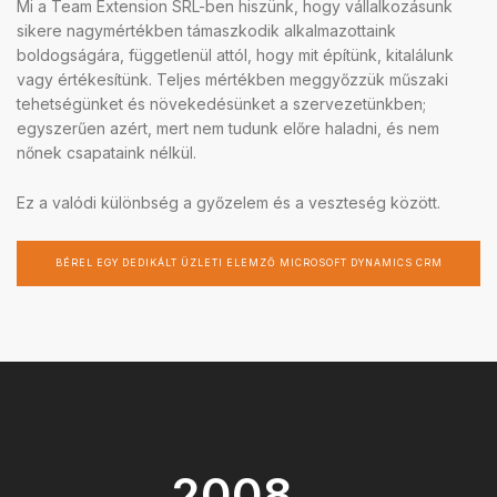
Mi a Team Extension SRL-ben hiszünk, hogy vállalkozásunk
sikere nagymértékben támaszkodik alkalmazottaink
boldogságára, függetlenül attól, hogy mit építünk, kitalálunk
vagy értékesítünk. Teljes mértékben meggyőzzük műszaki
tehetségünket és növekedésünket a szervezetünkben;
egyszerűen azért, mert nem tudunk előre haladni, és nem
nőnek csapataink nélkül.
Ez a valódi különbség a győzelem és a veszteség között.
BÉREL EGY DEDIKÁLT ÜZLETI ELEMZŐ MICROSOFT DYNAMICS CRM
2008