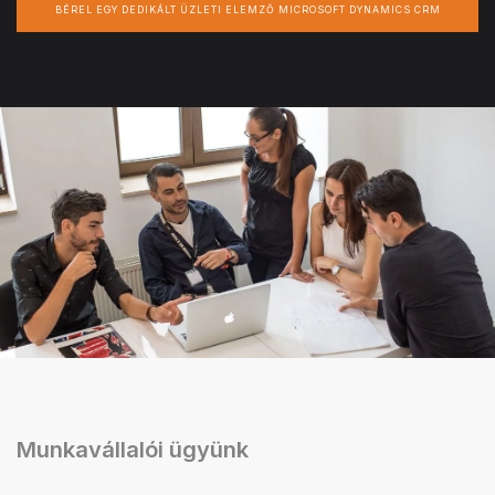
BÉREL EGY DEDIKÁLT ÜZLETI ELEMZŐ MICROSOFT DYNAMICS CRM
Munkavállalói ügyünk