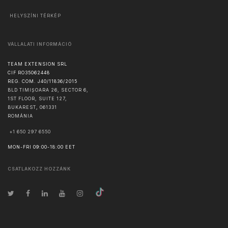
HELYSZÍNI TÉRKÉP
VÁLLALATI INFORMÁCIÓ
TEAM EXTENSION SRL
CIF RO35062448
REG. COM. J40/11836/2015
BLD TIMIȘOARA 26, SECTOR 6,
1ST FLOOR, SUITE 127,
BUKAREST
,
061331
ROMÁNIA
+1 650 297 6550
MON-FRI 09:00-18:00 EET
CSATLAKOZZ HOZZÁNK