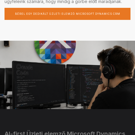
ügyfeleink számára, hogy mindig a görbe előtt maradjanak.
BÉREL EGY DEDIKÁLT ÜZLETI ELEMZŐ MICROSOFT DYNAMICS CRM
AI-first Üzleti elemző Microsoft Dynamics