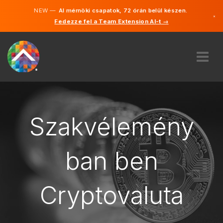
NEW —
AI mérnöki csapatok, 72 órán belül készen.
×
Fedezze fel a Team Extension AI-t →
Magyar
Angol
RÓLUNK
SZAKVÉLEMÉNY
HOGYAN MŰKÖDIK?
Szakvélemény
KARRIER
BÉREL
ban ben
MAGYARORSZÁG
Cryptovaluta
HU
FOGJ NEKI