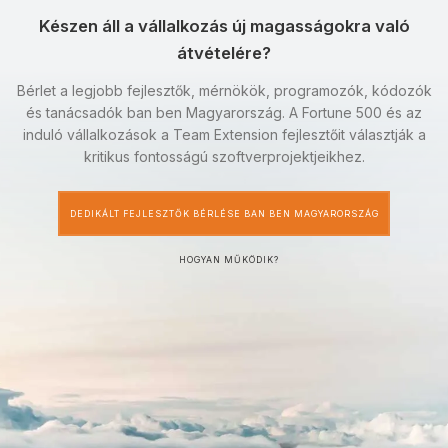
Készen áll a vállalkozás új magasságokra való
átvételére?
Bérlet a legjobb fejlesztők, mérnökök, programozók, kódozók
és tanácsadók ban ben Magyarország. A Fortune 500 és az
induló vállalkozások a Team Extension fejlesztőit választják a
kritikus fontosságú szoftverprojektjeikhez.
DEDIKÁLT FEJLESZTŐK BÉRLÉSE BAN BEN MAGYARORSZÁG
HOGYAN MŰKÖDIK?