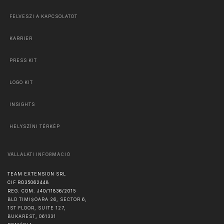
FELVESZI A KAPCSOLATOT
KARRIER
PRESS KIT
LOGO KIT
INSIGHTS
HELYSZÍNI TÉRKÉP
VÁLLALATI INFORMÁCIÓ
TEAM EXTENSION SRL
CIF RO35062448
REG. COM. J40/11836/2015
BLD TIMIȘOARA 26, SECTOR 6,
1ST FLOOR, SUITE 127,
BUKAREST
,
061331