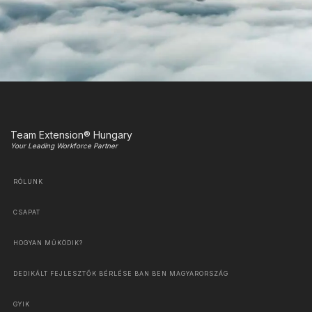
Team Extension® Hungary
Your Leading Workforce Partner
RÓLUNK
CSAPAT
HOGYAN MŰKÖDIK?
DEDIKÁLT FEJLESZTŐK BÉRLÉSE BAN BEN MAGYARORSZÁG
GYIK