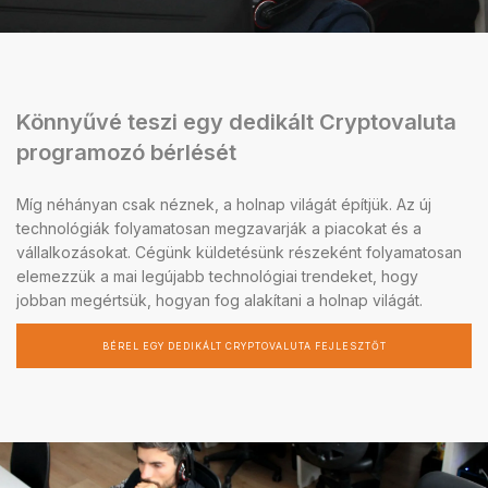
Könnyűvé teszi egy dedikált Cryptovaluta
programozó bérlését
Míg néhányan csak néznek, a holnap világát építjük. Az új
technológiák folyamatosan megzavarják a piacokat és a
vállalkozásokat. Cégünk küldetésünk részeként folyamatosan
elemezzük a mai legújabb technológiai trendeket, hogy
jobban megértsük, hogyan fog alakítani a holnap világát.
BÉREL EGY DEDIKÁLT CRYPTOVALUTA FEJLESZTŐT