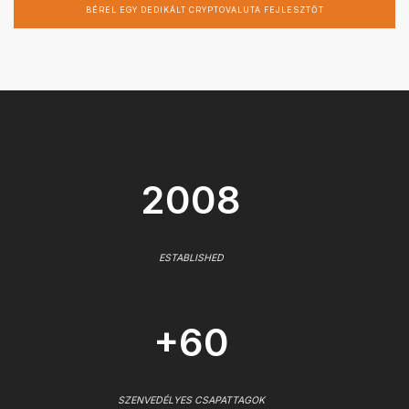
BÉREL EGY DEDIKÁLT CRYPTOVALUTA FEJLESZTŐT
2008
ESTABLISHED
+60
SZENVEDÉLYES CSAPATTAGOK