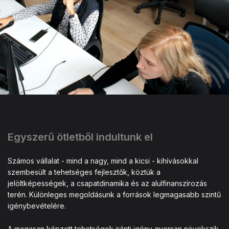
Egyszerű ötletből indultunk el
Számos vállalat - mind a nagy, mind a kicsi - kihívásokkal
szembesült a tehetséges fejlesztők, köztük a
jelöltképességek, a csapatdinamika és az alulfinanszírozás
terén. Különleges megoldásunk a források legmagasabb szintű
igénybevételére.
A magasan képzett tehetségek iránti igény gyorsan növekszik,