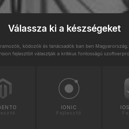
Válassza ki a készségeket
ogramozók, kódozók és tanácsadók ban ben Magyarország. 
ion fejlesztőit választják a kritikus fontosságú szoftverpro
GENTO
IONIC
IO
lesztő
Fejlesztő
Fe