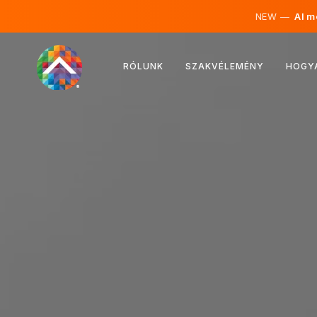
NEW —
AI mé
Ausztria
RÓLUNK
SZAKVÉLEMÉNY
HOGY
Finnország
Izland
Luxemburg
Svédország
Egyesült Királyság
Albánia
Csehország
Magyarország
Észak-Macedónia