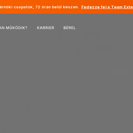
rnöki csapatok, 72 órán belül készen.
Fedezze fel a Team Exte
Belgium
AN MŰKÖDIK?
KARRIER
BÉREL
Franciaország
Írország
Hollandia
Svájc
Egyesült Államok
Bosznia-Hercegovina
Észtország
Lettország
Moldova