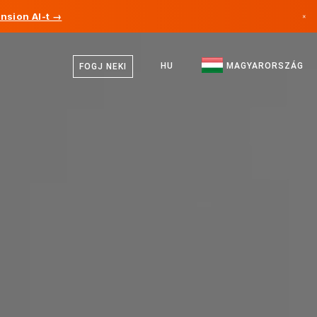
nsion AI-t →
×
Magyar
Kanada
Angol
HU
MAGYARORSZÁG
FOGJ NEKI
Németország
Liechtenstein
Norvégia
Japán
Bulgária
Horvátország
Litvánia
Montenegró