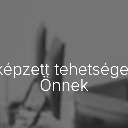
épzett tehetséget
Önnek