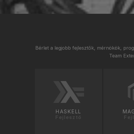
Bérlet a legjobb fejlesztők, mérnökök, pr
Team Extens
HASKELL
MA
Fejlesztő
Fej