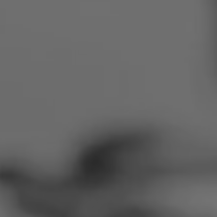
Románia
Szlovákia