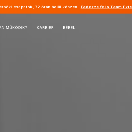
rnöki csapatok, 72 órán belül készen.
Fedezze fel a Team Exte
Belgium
AN MŰKÖDIK?
KARRIER
BÉREL
Franciaország
Írország
Hollandia
Svájc
Egyesült Államok
Bosznia-Hercegovina
Észtország
Lettország
Moldova