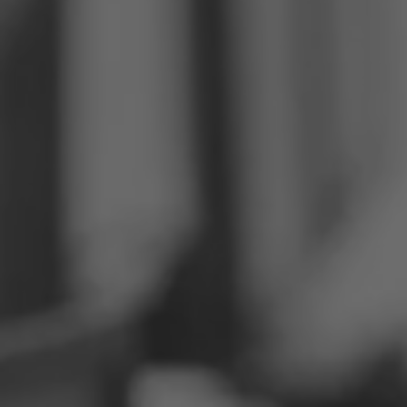
Fülöp-szigetek
Szerbia
Ukrajna