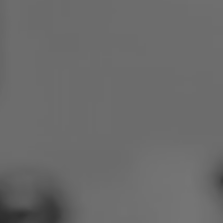
Lengyelország
Szlovénia
Vietnám