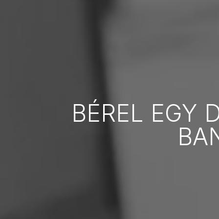
BÉREL EGY 
BA