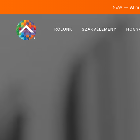
NEW —
AI mé
Ausztria
RÓLUNK
SZAKVÉLEMÉNY
HOGY
Finnország
Izland
Luxemburg
Svédország
Egyesült Királyság
Albánia
Csehország
Magyarország
Észak-Macedónia