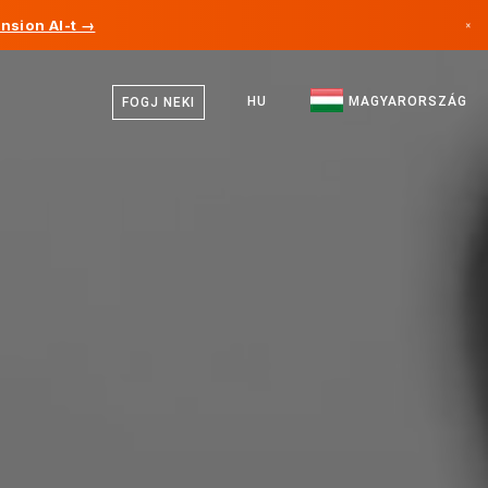
nsion AI-t →
×
Magyar
Kanada
Angol
HU
MAGYARORSZÁG
FOGJ NEKI
Németország
Liechtenstein
Norvégia
Japán
Bulgária
Horvátország
Litvánia
Montenegró