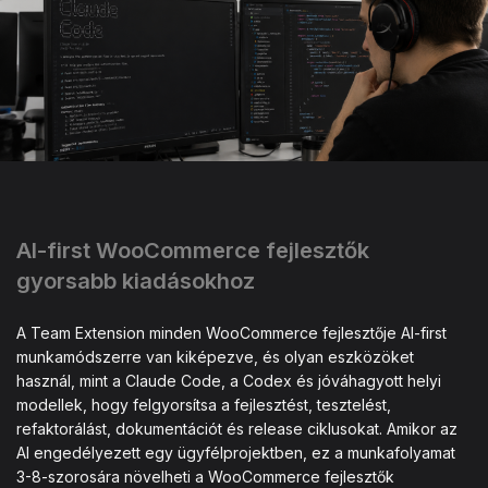
AI-first WooCommerce fejlesztők
gyorsabb kiadásokhoz
A Team Extension minden WooCommerce fejlesztője AI-first
munkamódszerre van kiképezve, és olyan eszközöket
használ, mint a Claude Code, a Codex és jóváhagyott helyi
modellek, hogy felgyorsítsa a fejlesztést, tesztelést,
refaktorálást, dokumentációt és release ciklusokat. Amikor az
AI engedélyezett egy ügyfélprojektben, ez a munkafolyamat
3-8-szorosára növelheti a WooCommerce fejlesztők