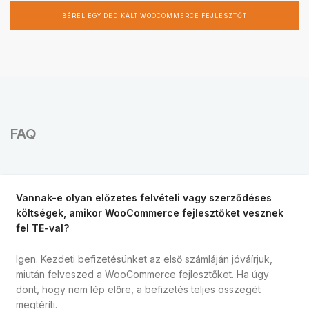
BÉREL EGY DEDIKÁLT WOOCOMMERCE FEJLESZTŐT
FAQ
Vannak-e olyan előzetes felvételi vagy szerződéses
költségek, amikor WooCommerce fejlesztőket vesznek
fel TE-val?
Igen. Kezdeti befizetésünket az első számláján jóváírjuk,
miután felveszed a WooCommerce fejlesztőket. Ha úgy
dönt, hogy nem lép előre, a befizetés teljes összegét
megtéríti.