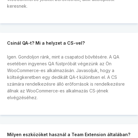
keresnek.
Csinál QA-t? Mi a helyzet a CS-vel?
Igen. Gondoljon ránk, mint a csapatod bővítésére. A QA
esetében ingyenes QA füstpróbát végezünk az Ön
WooCommerce-es alkalmazásán. Javasoljuk, hogy a
költségkeretben egy dedikált QA-t különítsen el. A CS
számára rendelkezésre álló erőforrások is rendelkezésre
állnak az WooCommerce-es alkalmazás CS-jének
elvégzéséhez.
Milyen eszközöket használ a Team Extension általában?