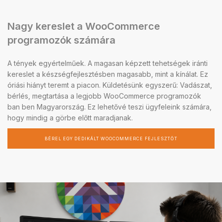
Nagy kereslet a WooCommerce
programozók számára
A tények egyértelműek. A magasan képzett tehetségek iránti
kereslet a készségfejlesztésben magasabb, mint a kínálat. Ez
óriási hiányt teremt a piacon. Küldetésünk egyszerű: Vadászat,
bérlés, megtartása a legjobb WooCommerce programozók
ban ben Magyarország. Ez lehetővé teszi ügyfeleink számára,
hogy mindig a görbe előtt maradjanak.
BÉREL EGY DEDIKÁLT WOOCOMMERCE FEJLESZTŐT