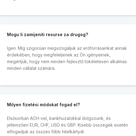
Mogu li zamijeniti resurse za drugog?
Igen. Míg szigorúan megvizsgáljuk az erőforrásainkat annak
érdekében, hogy megfeleljenek az Ön igényeinek,
megértjük, hogy nem minden fejlesztő tökéletesen alkalmas
minden vállalat számára.
Milyen fizetési módokat fogad el?
Elsősorban ACH-vel, bankhuzalokkal dolgozunk, és
jellemzően EUR, CHF, USD és GBP. Kisebb összegek esetén
elfogadjuk az összes főbb hitelkártyát.