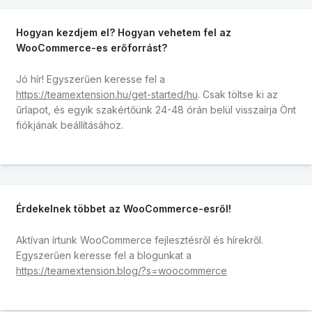
Hogyan kezdjem el? Hogyan vehetem fel az
WooCommerce-es erőforrást?
Jó hír! Egyszerűen keresse fel a
https://teamextension.hu/get-started/hu
. Csak töltse ki az
űrlapot, és egyik szakértőünk 24-48 órán belül visszaírja Önt
fiókjának beállításához.
Érdekelnek többet az WooCommerce-esről!
Aktívan írtunk WooCommerce fejlesztésről és hírekről.
Egyszerűen keresse fel a blogunkat a
https://teamextension.blog/?s=woocommerce