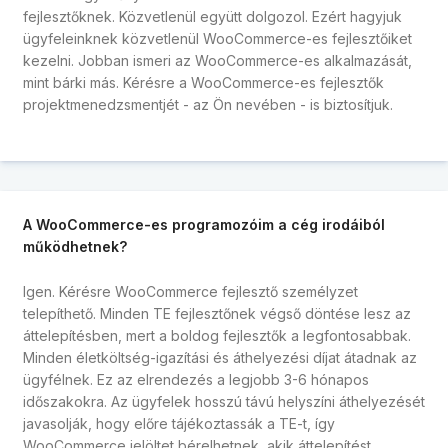
fejlesztőknek. Közvetlenül együtt dolgozol. Ezért hagyjuk
ügyfeleinknek közvetlenül WooCommerce-es fejlesztőiket
kezelni. Jobban ismeri az WooCommerce-es alkalmazását,
mint bárki más. Kérésre a WooCommerce-es fejlesztők
projektmenedzsmentjét - az Ön nevében - is biztosítjuk.
A WooCommerce-es programozóim a cég irodáiból
működhetnek?
Igen. Kérésre WooCommerce fejlesztő személyzet
telepíthető. Minden TE fejlesztőnek végső döntése lesz az
áttelepítésben, mert a boldog fejlesztők a legfontosabbak.
Minden életköltség-igazítási és áthelyezési díjat átadnak az
ügyfélnek. Ez az elrendezés a legjobb 3-6 hónapos
időszakokra. Az ügyfelek hosszú távú helyszíni áthelyezését
javasolják, hogy előre tájékoztassák a TE-t, így
WooCommerce jelöltet bérelhetnek, akik áttelepítést