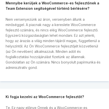
Mennyibe kerüljek a WooCommerce-es fejlesztőnek a
Team Extension segítségével történő bérlésére?
Nem versenyezünk az áron, versenyben állunk a
minőséggel. A piacnak nagy a kereslete WooCommerce
fejlesztő számára, és nincs elég WooCommerce fejlesztő.
Egyszerű közgazdaságtan lehet mondani. Ez azt jelenti,
hogy az árazás a világ minden tájáról magas, függetlenül a
helyszíntől. Az Ön WooCommerce fejlesztőjét közvetlenül
(az Ön nevében) alkalmazzuk. Minden adót és
foglalkoztatási hozzájárulást fizetünk az államnak.
Gondolatlan az Ön számára. Nincs bonyolult papírmunka és
adminisztratív gond.
Ki fogja kezelni az WooCommerce fejlesztőt?
Te. Ez nagy előnye Önnek és a WooCommerce-es