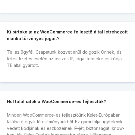
Ki birtokolja az WooCommerce fejlesztő által létrehozott
munka törvényes jogait?
Te, az ügyfél. Csapatunk közvetlenül dolgozik Önnek, és
teljes fizetés esetén az összes IP, joga, terméke és kódja
TE által gyártott.
Hol találhatók a WooCommerce-es fejlesztők?
Minden WooCommerce-es fejlesztőünk Kelet-Európában
található egyik létesítményünkből. Ez garantálja ügyfeleink
védett kódjának és eszközeinek IP-jét, biztonságát, know-
how-ját. Kelet-Európa legnagyobb része, különösen