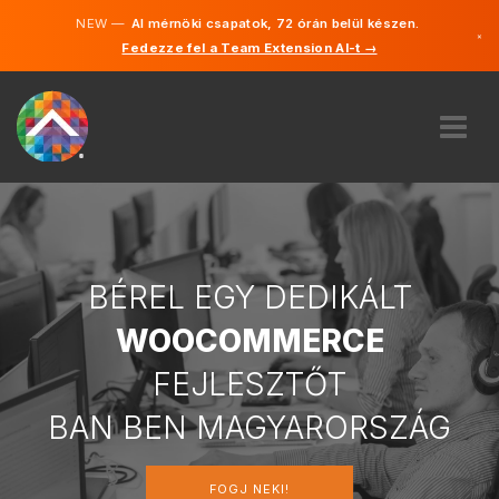
NEW —
AI mérnöki csapatok, 72 órán belül készen.
×
Fedezze fel a Team Extension AI-t →
Magyar
Angol
RÓLUNK
SZAKVÉLEMÉNY
HOGYAN MŰKÖDIK?
KARRIER
BÉREL EGY DEDIKÁLT
BÉREL
WOOCOMMERCE
MAGYARORSZÁG
FEJLESZTŐT
HU
BAN BEN MAGYARORSZÁG
FOGJ NEKI
FOGJ NEKI!