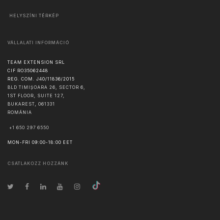
HELYSZÍNI TÉRKÉP
VÁLLALATI INFORMÁCIÓ
TEAM EXTENSION SRL
CIF RO35062448
REG. COM. J40/11836/2015
BLD TIMIȘOARA 26, SECTOR 6,
1ST FLOOR, SUITE 127,
BUKAREST
,
061331
ROMÁNIA
+1 650 297 6550
MON-FRI 09:00-18:00 EET
CSATLAKOZZ HOZZÁNK