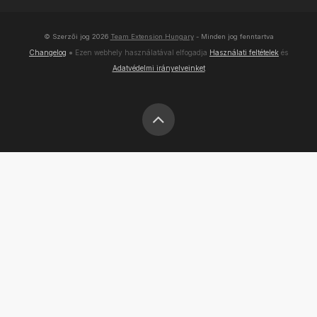
© Szerzői jog
2026
Team Extension Hungary
- Minden jog fenntartva
Changelog
● Ezen webhely használatával elfogadja
Használati feltételek
és
Adatvédelmi irányelveinket