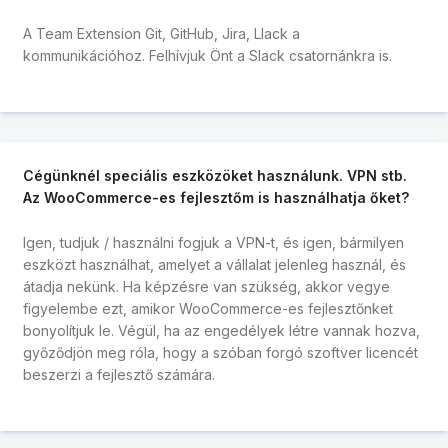
A Team Extension Git, GitHub, Jira, Llack a
kommunikációhoz. Felhívjuk Önt a Slack csatornánkra is.
Cégünknél speciális eszközöket használunk. VPN stb.
Az WooCommerce-es fejlesztőm is használhatja őket?
Igen, tudjuk / használni fogjuk a VPN-t, és igen, bármilyen
eszközt használhat, amelyet a vállalat jelenleg használ, és
átadja nekünk. Ha képzésre van szükség, akkor vegye
figyelembe ezt, amikor WooCommerce-es fejlesztőnket
bonyolítjuk le. Végül, ha az engedélyek létre vannak hozva,
győződjön meg róla, hogy a szóban forgó szoftver licencét
beszerzi a fejlesztő számára.