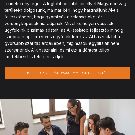
termelékenységét. A legtöbb vállalat, amellyel Magyarország
területén dolgozunk, ma már kéri, hogy használjunk AI-t a
fejlesztésben, hogy gyorsítsák a release-eket és
versenyképesek maradjanak. Mivel komolyan vesszük
ügyfeleink bizalmas adatait, az AI-assisted fejlesztés mindig
szigorúan opt-in: egyes ügyfelek kérik az AI használatát a
gyorsabb szállítás érdekében, míg mások egyáltalán nem
szeretnének AI-t használni, és mi ezt a döntést teljes
mértékben tiszteletben tartjuk.
BÉREL EGY DEDIKÁLT WOOCOMMERCE FEJLESZTŐT