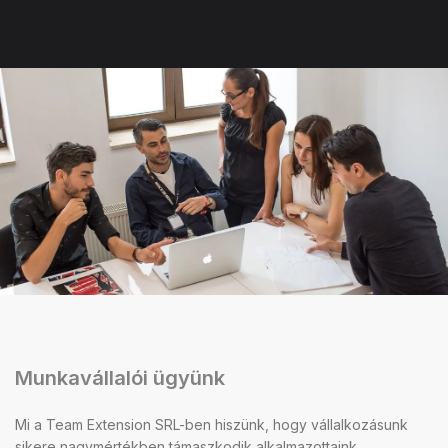
Munkavállalói ügyünk
Mi a Team Extension SRL-ben hiszünk, hogy vállalkozásunk
sikere nagymértékben támaszkodik alkalmazottaink