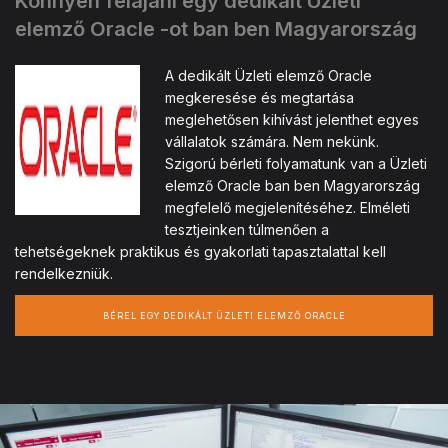
Könnyen felajánl egy dedikált Üzleti
elemző Oracle -ot ban ben Magyarország
A dedikált Üzleti elemző Oracle
megkeresése és megtartása
meglehetősen kihívást jelenthet egyes
vállalatok számára. Nem nekünk.
Szigorú bérleti folyamatunk van a Üzleti
elemző Oracle ban ben Magyarország
megfelelő megjelenítéséhez. Elméleti
tesztjeinken túlmenően a
tehetségeknek praktikus és gyakorlati tapasztalattal kell
rendelkezniük.
BÉREL EGY DEDIKÁLT ÜZLETI ELEMZŐ ORACLE