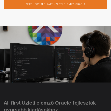
BÉREL EGY DEDIKÁLT ÜZLETI ELEMZŐ ORACLE
AI-first Üzleti elemző Oracle fejlesztők
gyorsabb kiadásokhoz