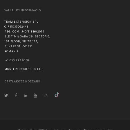
VÁLLALATI INFORMÁCIÓ
TEAM EXTENSION SRL
CIF RO35062448
REG. COM. J40/11836/2015
BLD TIMIȘOARA 26, SECTOR 6,
1ST FLOOR, SUITE 127,
BUKAREST
,
061331
ROMÁNIA
+1 650 297 6550
MON-FRI 09:00-18:00 EET
CSATLAKOZZ HOZZÁNK