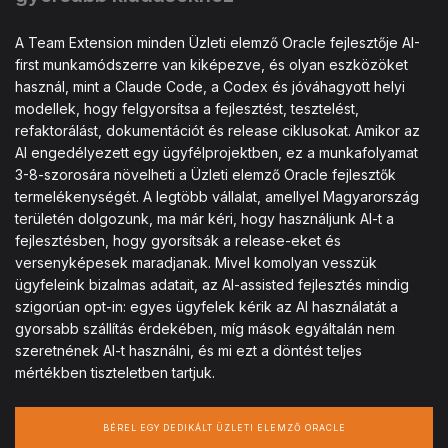
A Team Extension minden Üzleti elemző Oracle fejlesztője AI-
first munkamódszerre van kiképezve, és olyan eszközöket
használ, mint a Claude Code, a Codex és jóváhagyott helyi
modellek, hogy felgyorsítsa a fejlesztést, tesztelést,
refaktorálást, dokumentációt és release ciklusokat. Amikor az
AI engedélyezett egy ügyfélprojektben, ez a munkafolyamat
3-8-szorosára növelheti a Üzleti elemző Oracle fejlesztők
termelékenységét. A legtöbb vállalat, amellyel Magyarország
területén dolgozunk, ma már kéri, hogy használjunk AI-t a
fejlesztésben, hogy gyorsítsák a release-eket és
versenyképesek maradjanak. Mivel komolyan vesszük
ügyfeleink bizalmas adatait, az AI-assisted fejlesztés mindig
szigorúan opt-in: egyes ügyfelek kérik az AI használatát a
gyorsabb szállítás érdekében, míg mások egyáltalán nem
szeretnének AI-t használni, és mi ezt a döntést teljes
mértékben tiszteletben tartjuk.
BÉREL EGY DEDIKÁLT ÜZLETI ELEMZŐ ORACLE