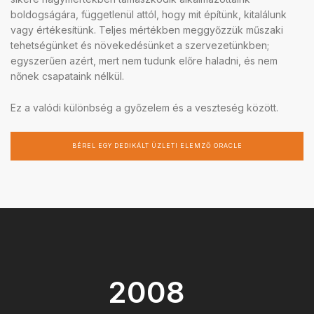
boldogságára, függetlenül attól, hogy mit építünk, kitalálunk
vagy értékesítünk. Teljes mértékben meggyőzzük műszaki
tehetségünket és növekedésünket a szervezetünkben;
egyszerűen azért, mert nem tudunk előre haladni, és nem
nőnek csapataink nélkül.
Ez a valódi különbség a győzelem és a veszteség között.
BÉREL EGY DEDIKÁLT ÜZLETI ELEMZŐ ORACLE
2008