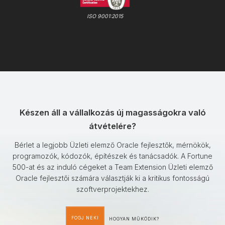
ISO 9001:2015
Készen áll a vállalkozás új magasságokra való
átvételére?
Bérlet a legjobb Üzleti elemző Oracle fejlesztők, mérnökök,
programozók, kódozók, építészek és tanácsadók. A Fortune
500-at és az induló cégeket a Team Extension Üzleti elemző
Oracle fejlesztői számára választják ki a kritikus fontosságú
szoftverprojektekhez.
FOGJ NEKI
HOGYAN MŰKÖDIK?