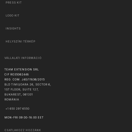
PRESS KIT
LOGO KIT
INSIGHTS
HELYSZÍNI TÉRKÉP
VÁLLALATI INFORMÁCIÓ
TEAM EXTENSION SRL
CIF RO35062448
REG. COM. J40/11836/2015
BLD TIMIȘOARA 26, SECTOR 6,
1ST FLOOR, SUITE 127,
BUKAREST
,
061331
ROMÁNIA
+1 650 297 6550
MON-FRI 09:00-18:00 EET
CSATLAKOZZ HOZZÁNK