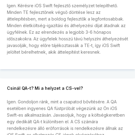
Igen. Kérésre iOS Swift fejlesztő személyzet telepíthető.
Minden TE fejlesztőnek végső döntése lesz az
áttelepítésben, mert a boldog fejlesztők a legfontosabbak.
Minden életköltség-igazítási és áthelyezési díjat átadnak az
ügyfélnek. Ez az elrendezés a legjobb 3-6 hónapos
időszakokra. Az ügyfelek hosszú távú helyszíni áthelyezését
javasolják, hogy előre tájékoztassák a TE-t, így iOS Swift
jelöltet bérelhetnek, akik áttelepítést keresnek.
Csinál QA-t? Mi a helyzet a CS-vel?
Igen. Gondoljon ránk, mint a csapatod bővítésére. A QA
esetében ingyenes QA füstpróbát végezünk az Ön iOS
Swift-es alkalmazásán. Javasoljuk, hogy a költségkeretben
egy dedikált QA-t különítsen el. A CS számára
rendelkezésre álló erőforrások is rendelkezésre állnak az
iOS Swift-es alkalmazás CS-jének elvégzéséhez.