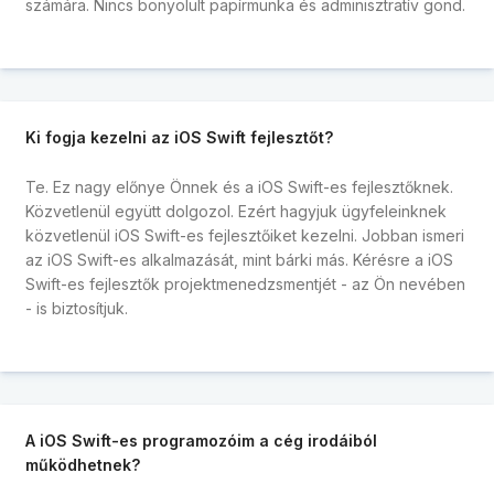
számára. Nincs bonyolult papírmunka és adminisztratív gond.
Ki fogja kezelni az iOS Swift fejlesztőt?
Te. Ez nagy előnye Önnek és a iOS Swift-es fejlesztőknek.
Közvetlenül együtt dolgozol. Ezért hagyjuk ügyfeleinknek
közvetlenül iOS Swift-es fejlesztőiket kezelni. Jobban ismeri
az iOS Swift-es alkalmazását, mint bárki más. Kérésre a iOS
Swift-es fejlesztők projektmenedzsmentjét - az Ön nevében
- is biztosítjuk.
A iOS Swift-es programozóim a cég irodáiból
működhetnek?