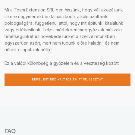
Mi a Team Extension SRL-ben hiszünk, hogy vállalkozásunk
sikere nagymértékben támaszkodik alkalmazottaink
boldogságára, függetlenül attól, hogy mit építünk, kitalálunk
vagy értékesítünk. Teljes mértékben meggyőzzük műszaki
tehetségünket és növekedésünket a szervezetünkben;
egyszerűen azért, mert nem tudunk előre haladni, és nem
nőnek csapataink nélkül.
Ez a valódi különbség a győzelem és a veszteség között.
BÉREL EGY DEDIKÁLT IOS SWIFT FEJLESZTŐT
FAQ