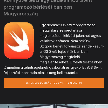
Könnyűvé teszi egy dedikált iOS Swift
programozó bérlését ban ben
Magyarország
Egy dedikált iOS Swift programozó
megtalálása és megtartása
meglehetősen kihívást jelenthet egyes
vállalatok számára. Nem nekünk.
Szigorú bérleti folyamattal rendelkezünk
a iOS Swift fejlesztők ban ben
Magyarország megfelelő
megjelenítéséhez. Elméleti tesztjeinken
túlmenően a tehetségeknek gyakorlati és gyakorlati iOS Swift
fejlesztési tapasztalatokat is meg kell mutatniuk.
BÉREL EGY DEDIKÁLT IOS SWIFT FEJLESZTŐT