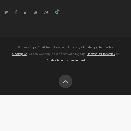
© Szerzői jog
2026
Team Extension Hungary
- Minden jog fenntartva
Changelog
● Ezen webhely használatával elfogadja
Használati feltételek
és
Adatvédelmi irányelveinket