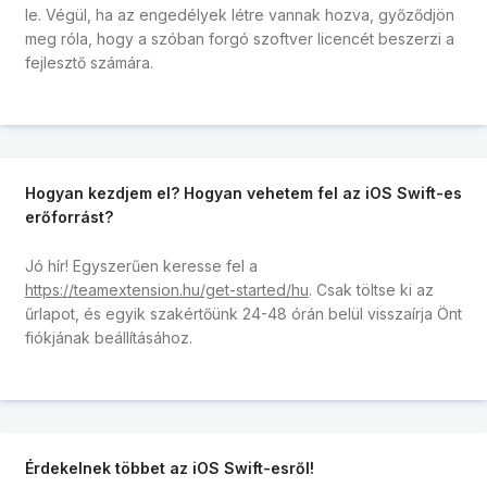
le. Végül, ha az engedélyek létre vannak hozva, győződjön
meg róla, hogy a szóban forgó szoftver licencét beszerzi a
fejlesztő számára.
Hogyan kezdjem el? Hogyan vehetem fel az iOS Swift-es
erőforrást?
Jó hír! Egyszerűen keresse fel a
https://teamextension.hu/get-started/hu
. Csak töltse ki az
űrlapot, és egyik szakértőünk 24-48 órán belül visszaírja Önt
fiókjának beállításához.
Érdekelnek többet az iOS Swift-esről!