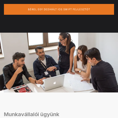
BÉREL EGY DEDIKÁLT IOS SWIFT FEJLESZTŐT
Munkavállalói ügyünk