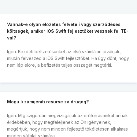
Vannak-e olyan előzetes felvételi vagy szerződéses
költségek, amikor iOS Swift fejlesztőket vesznek fel TE-
val?
Igen. Kezdeti befizetésünket az első számláján jóváírjuk,
miután felveszed a iOS Swift fejlesztőket. Ha úgy dönt, hogy
nem lép előre, a befizetés teljes összegét megtéríti.
Mogu li zamijeniti resurse za drugog?
Igen. Míg szigorúan megvizsgáljuk az erőforrásainkat annak
érdekében, hogy megfeleljenek az Ön igényeinek,
megértjük, hogy nem minden fejlesztő tökéletesen alkalmas
minden vállalat számára.