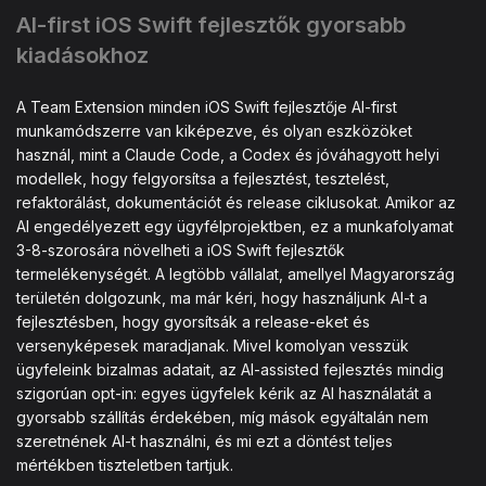
AI-first iOS Swift fejlesztők gyorsabb
kiadásokhoz
A Team Extension minden iOS Swift fejlesztője AI-first
munkamódszerre van kiképezve, és olyan eszközöket
használ, mint a Claude Code, a Codex és jóváhagyott helyi
modellek, hogy felgyorsítsa a fejlesztést, tesztelést,
refaktorálást, dokumentációt és release ciklusokat. Amikor az
AI engedélyezett egy ügyfélprojektben, ez a munkafolyamat
3-8-szorosára növelheti a iOS Swift fejlesztők
termelékenységét. A legtöbb vállalat, amellyel Magyarország
területén dolgozunk, ma már kéri, hogy használjunk AI-t a
fejlesztésben, hogy gyorsítsák a release-eket és
versenyképesek maradjanak. Mivel komolyan vesszük
ügyfeleink bizalmas adatait, az AI-assisted fejlesztés mindig
szigorúan opt-in: egyes ügyfelek kérik az AI használatát a
gyorsabb szállítás érdekében, míg mások egyáltalán nem
szeretnének AI-t használni, és mi ezt a döntést teljes
mértékben tiszteletben tartjuk.