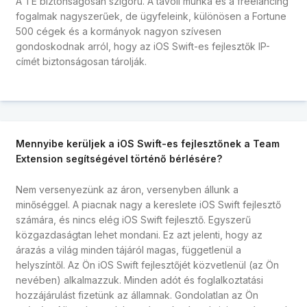
A TE biztonságosan szigorú. A távoli munka és a freelancing
fogalmak nagyszerűek, de ügyfeleink, különösen a Fortune
500 cégek és a kormányok nagyon szívesen
gondoskodnak arról, hogy az iOS Swift-es fejlesztők IP-
címét biztonságosan tárolják.
Mennyibe kerüljek a iOS Swift-es fejlesztőnek a Team
Extension segítségével történő bérlésére?
Nem versenyezünk az áron, versenyben állunk a
minőséggel. A piacnak nagy a kereslete iOS Swift fejlesztő
számára, és nincs elég iOS Swift fejlesztő. Egyszerű
közgazdaságtan lehet mondani. Ez azt jelenti, hogy az
árazás a világ minden tájáról magas, függetlenül a
helyszíntől. Az Ön iOS Swift fejlesztőjét közvetlenül (az Ön
nevében) alkalmazzuk. Minden adót és foglalkoztatási
hozzájárulást fizetünk az államnak. Gondolatlan az Ön