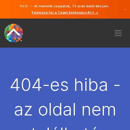
NEW —
AI mérnöki csapatok, 72 órán belül készen.
×
Fedezze fel a Team Extension AI-t →
Magyar
Angol
RÓLUNK
SZAKVÉLEMÉNY
HOGYAN MŰKÖDIK?
KARRIER
404-es hiba -
BÉREL
MAGYARORSZÁG
az oldal nem
HU
FOGJ NEKI