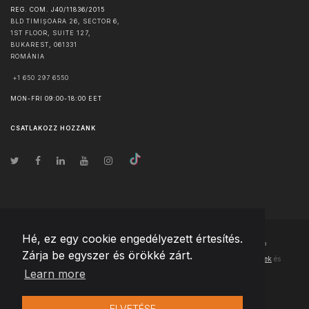
REG. COM. J40/11836/2015
BLD TIMIȘOARA 26, SECTOR 6,
1ST FLOOR, SUITE 127,
BUKAREST
,
061331
ROMÁNIA
+1 650 297 6550
MON-FRI 09:00-18:00 EET
CSATLAKOZZ HOZZÁNK
Hé, ez egy cookie engedélyezett értesítés.
© Szerzői jog
2026
Team Extension Hungary
- Minden jog fenntartva
Zárja be egyszer és örökké zárt.
Changelog
● Ezen webhely használatával elfogadja
Használati feltételek
és
Learn more
Adatvédelmi irányelveinket
ELVETÉSE