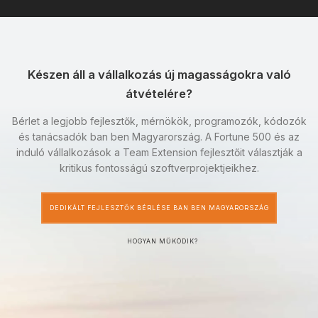
Készen áll a vállalkozás új magasságokra való
átvételére?
Bérlet a legjobb fejlesztők, mérnökök, programozók, kódozók
és tanácsadók ban ben Magyarország. A Fortune 500 és az
induló vállalkozások a Team Extension fejlesztőit választják a
kritikus fontosságú szoftverprojektjeikhez.
DEDIKÁLT FEJLESZTŐK BÉRLÉSE BAN BEN MAGYARORSZÁG
HOGYAN MŰKÖDIK?