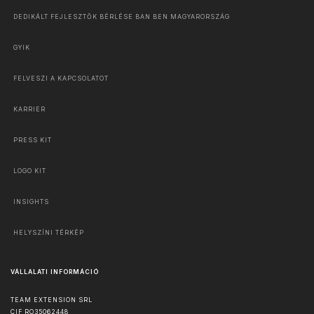
DEDIKÁLT FEJLESZTŐK BÉRLÉSE BAN BEN MAGYARORSZÁG
GYIK
FELVESZI A KAPCSOLATOT
KARRIER
PRESS KIT
LOGO KIT
INSIGHTS
HELYSZÍNI TÉRKÉP
VÁLLALATI INFORMÁCIÓ
TEAM EXTENSION SRL
CIF RO35062448