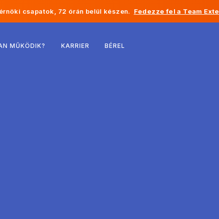
rnöki csapatok, 72 órán belül készen.
Fedezze fel a Team Exte
Belgium
AN MŰKÖDIK?
KARRIER
BÉREL
Franciaország
Írország
Hollandia
Svájc
Egyesült Államok
Bosznia-Hercegovina
Észtország
Lettország
Moldova