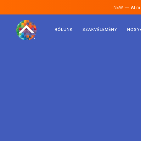
NEW —
AI mé
Ausztria
RÓLUNK
SZAKVÉLEMÉNY
HOGY
Finnország
Izland
Luxemburg
Svédország
Egyesült Királyság
Albánia
Csehország
Magyarország
Észak-Macedónia