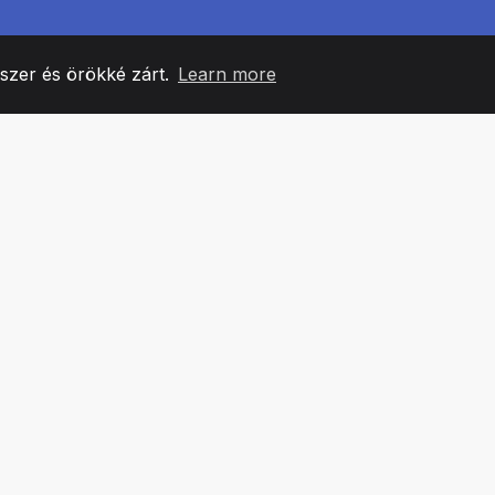
yszer és örökké zárt.
Learn more
60
+36
7
CSAPATTAGOK
COUNTRIES
IRODÁ