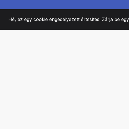
Hé, ez egy cookie engedélyezett értesítés. Zárja be eg
2008
+
ESTABLISHED
SZENVEDÉLYES 