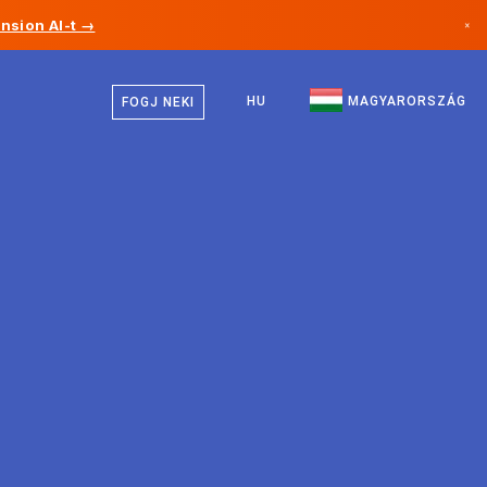
nsion AI-t →
×
Magyar
Kanada
Angol
HU
MAGYARORSZÁG
FOGJ NEKI
Németország
Liechtenstein
Norvégia
Japán
Bulgária
Horvátország
Litvánia
Montenegró