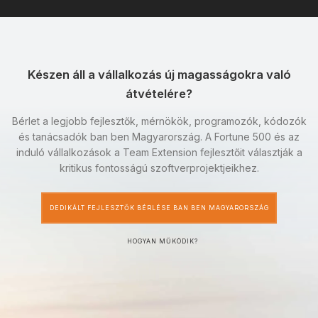
Készen áll a vállalkozás új magasságokra való
átvételére?
Bérlet a legjobb fejlesztők, mérnökök, programozók, kódozók
és tanácsadók ban ben Magyarország. A Fortune 500 és az
induló vállalkozások a Team Extension fejlesztőit választják a
kritikus fontosságú szoftverprojektjeikhez.
DEDIKÁLT FEJLESZTŐK BÉRLÉSE BAN BEN MAGYARORSZÁG
HOGYAN MŰKÖDIK?