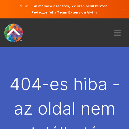
NEW —
AI mérnöki csapatok, 72 órán belül készen.
×
Fedezze fel a Team Extension AI-t →
Magyar
Angol
RÓLUNK
SZAKVÉLEMÉNY
HOGYAN MŰKÖDIK?
KARRIER
404-es hiba -
BÉREL
MAGYARORSZÁG
az oldal nem
HU
FOGJ NEKI