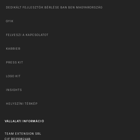
DEDIKÁLT FEJLESZTŐK BÉRLÉSE BAN BEN MAGYARORSZÁG
GYIK
FELVESZI A KAPCSOLATOT
KARRIER
PRESS KIT
LOGO KIT
INSIGHTS
HELYSZÍNI TÉRKÉP
VÁLLALATI INFORMÁCIÓ
TEAM EXTENSION SRL
CIF RO35062448