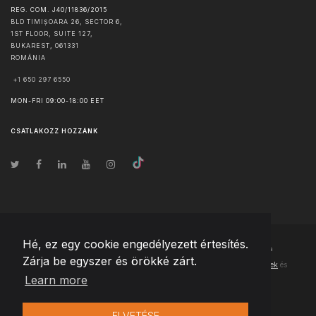
REG. COM. J40/11836/2015
BLD TIMIȘOARA 26, SECTOR 6,
1ST FLOOR, SUITE 127,
BUKAREST
,
061331
ROMÁNIA
+1 650 297 6550
MON-FRI 09:00-18:00 EET
CSATLAKOZZ HOZZÁNK
Hé, ez egy cookie engedélyezett értesítés.
© Szerzői jog
2026
Team Extension Hungary
- Minden jog fenntartva
Zárja be egyszer és örökké zárt.
Changelog
● Ezen webhely használatával elfogadja
Használati feltételek
és
Learn more
Adatvédelmi irányelveinket
ELVETÉSE