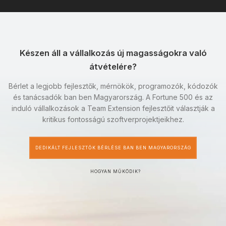
Készen áll a vállalkozás új magasságokra való
átvételére?
Bérlet a legjobb fejlesztők, mérnökök, programozók, kódozók
és tanácsadók ban ben Magyarország. A Fortune 500 és az
induló vállalkozások a Team Extension fejlesztőit választják a
kritikus fontosságú szoftverprojektjeikhez.
DEDIKÁLT FEJLESZTŐK BÉRLÉSE BAN BEN MAGYARORSZÁG
HOGYAN MŰKÖDIK?