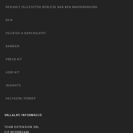
DEDIKÁLT FEJLESZTŐK BÉRLÉSE BAN BEN MAGYARORSZÁG
GYIK
FELVESZI A KAPCSOLATOT
KARRIER
PRESS KIT
LOGO KIT
INSIGHTS
HELYSZÍNI TÉRKÉP
VÁLLALATI INFORMÁCIÓ
TEAM EXTENSION SRL
CIF RO35062448