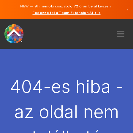
NEW —
AI mérnöki csapatok, 72 órán belül készen.
×
Fedezze fel a Team Extension AI-t →
Magyar
Angol
RÓLUNK
SZAKVÉLEMÉNY
HOGYAN MŰKÖDIK?
KARRIER
404-es hiba -
BÉREL
MAGYARORSZÁG
az oldal nem
HU
FOGJ NEKI