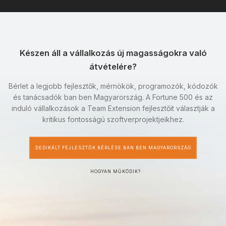
Készen áll a vállalkozás új magasságokra való
átvételére?
Bérlet a legjobb fejlesztők, mérnökök, programozók, kódozók
és tanácsadók ban ben Magyarország. A Fortune 500 és az
induló vállalkozások a Team Extension fejlesztőit választják a
kritikus fontosságú szoftverprojektjeikhez.
DEDIKÁLT FEJLESZTŐK BÉRLÉSE BAN BEN MAGYARORSZÁG
HOGYAN MŰKÖDIK?