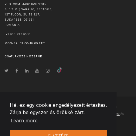
REG. COM. J40/11836/2015
BLD TIMIȘOARA 26, SECTOR 6,
1ST FLOOR, SUITE 127,
BUKAREST
,
061331
ROMÁNIA
+1 650 297 6550
MON-FRI 09:00-18:00 EET
CSATLAKOZZ HOZZÁNK
Hé, ez egy cookie engedélyezett értesítés.
© Szerzői jog
2026
Team Extension Hungary
- Minden jog fenntartva
Zárja be egyszer és örökké zárt.
Changelog
● Ezen webhely használatával elfogadja
Használati feltételek
és
Learn more
Adatvédelmi irányelveinket
ELVETÉSE