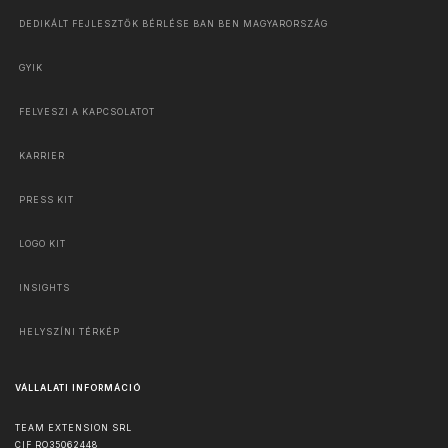
DEDIKÁLT FEJLESZTŐK BÉRLÉSE BAN BEN MAGYARORSZÁG
GYIK
FELVESZI A KAPCSOLATOT
KARRIER
PRESS KIT
LOGO KIT
INSIGHTS
HELYSZÍNI TÉRKÉP
VÁLLALATI INFORMÁCIÓ
TEAM EXTENSION SRL
CIF RO35062448