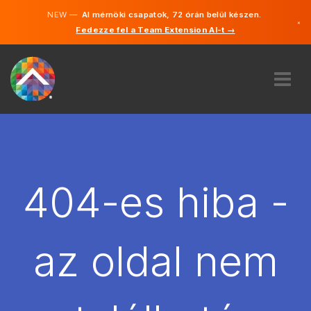
NEW —
AI mérnöki csapatok, 72 órán belül készen.
×
Fedezze fel a Team Extension AI-t →
Magyar
Angol
RÓLUNK
SZAKVÉLEMÉNY
HOGYAN MŰKÖDIK?
KARRIER
404-es hiba -
BÉREL
MAGYARORSZÁG
az oldal nem
HU
FOGJ NEKI