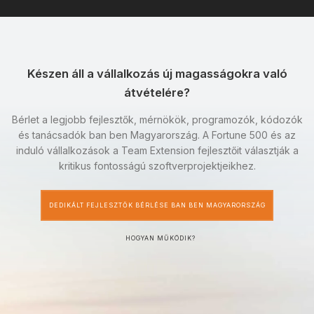
Készen áll a vállalkozás új magasságokra való
átvételére?
Bérlet a legjobb fejlesztők, mérnökök, programozók, kódozók
és tanácsadók ban ben Magyarország. A Fortune 500 és az
induló vállalkozások a Team Extension fejlesztőit választják a
kritikus fontosságú szoftverprojektjeikhez.
DEDIKÁLT FEJLESZTŐK BÉRLÉSE BAN BEN MAGYARORSZÁG
HOGYAN MŰKÖDIK?