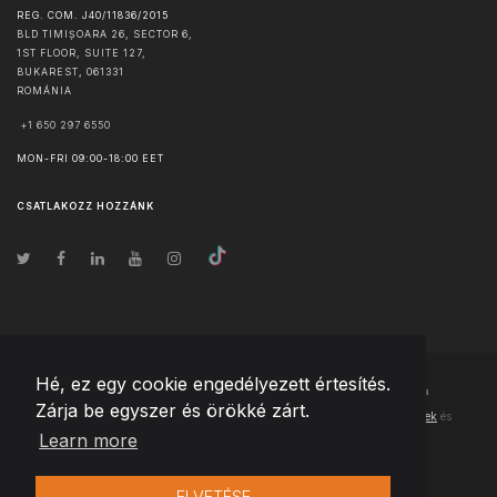
REG. COM. J40/11836/2015
BLD TIMIȘOARA 26, SECTOR 6,
1ST FLOOR, SUITE 127,
BUKAREST
,
061331
ROMÁNIA
+1 650 297 6550
MON-FRI 09:00-18:00 EET
CSATLAKOZZ HOZZÁNK
Hé, ez egy cookie engedélyezett értesítés.
© Szerzői jog
2026
Team Extension Hungary
- Minden jog fenntartva
Zárja be egyszer és örökké zárt.
Changelog
● Ezen webhely használatával elfogadja
Használati feltételek
és
Learn more
Adatvédelmi irányelveinket
ELVETÉSE