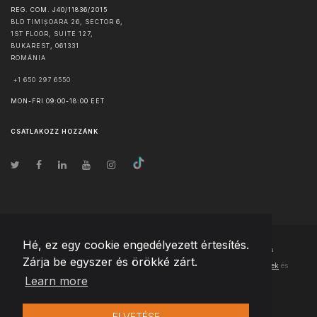
REG. COM. J40/11836/2015
BLD TIMIȘOARA 26, SECTOR 6,
1ST FLOOR, SUITE 127,
BUKAREST
,
061331
ROMÁNIA
+1 650 297 6550
MON-FRI 09:00-18:00 EET
CSATLAKOZZ HOZZÁNK
Hé, ez egy cookie engedélyezett értesítés.
© Szerzői jog
2026
Team Extension Hungary
- Minden jog fenntartva
Zárja be egyszer és örökké zárt.
Changelog
● Ezen webhely használatával elfogadja
Használati feltételek
és
Learn more
Adatvédelmi irányelveinket
ELVETÉSE