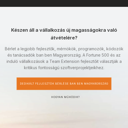
Készen áll a vállalkozás új magasságokra való
átvételére?
Bérlet a legjobb fejlesztők, mérnökök, programozók, kódozók
és tanácsadók ban ben Magyarország. A Fortune 500 és az
induló vállalkozások a Team Extension fejlesztőit választják a
kritikus fontosságú szoftverprojektjeikhez.
DEDIKÁLT FEJLESZTŐK BÉRLÉSE BAN BEN MAGYARORSZÁG
HOGYAN MŰKÖDIK?