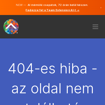
NEW —
AI mérnöki csapatok, 72 órán belül készen.
×
Fedezze fel a Team Extension AI-t →
Magyar
Angol
RÓLUNK
SZAKVÉLEMÉNY
HOGYAN MŰKÖDIK?
KARRIER
404-es hiba -
BÉREL
MAGYARORSZÁG
az oldal nem
HU
FOGJ NEKI