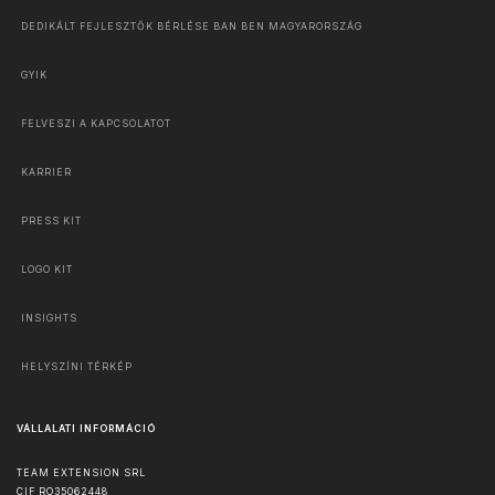
DEDIKÁLT FEJLESZTŐK BÉRLÉSE BAN BEN MAGYARORSZÁG
GYIK
FELVESZI A KAPCSOLATOT
KARRIER
PRESS KIT
LOGO KIT
INSIGHTS
HELYSZÍNI TÉRKÉP
VÁLLALATI INFORMÁCIÓ
TEAM EXTENSION SRL
CIF RO35062448