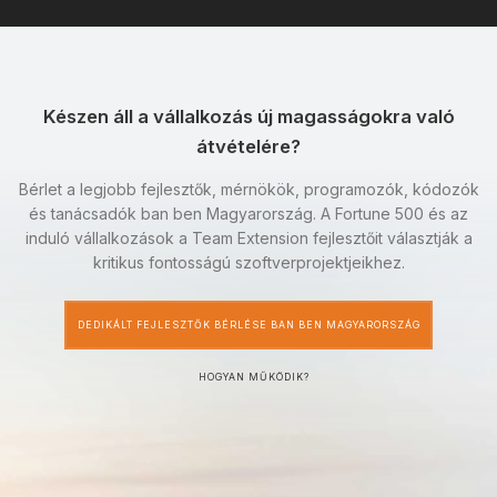
Készen áll a vállalkozás új magasságokra való
átvételére?
Bérlet a legjobb fejlesztők, mérnökök, programozók, kódozók
és tanácsadók ban ben Magyarország. A Fortune 500 és az
induló vállalkozások a Team Extension fejlesztőit választják a
kritikus fontosságú szoftverprojektjeikhez.
DEDIKÁLT FEJLESZTŐK BÉRLÉSE BAN BEN MAGYARORSZÁG
HOGYAN MŰKÖDIK?