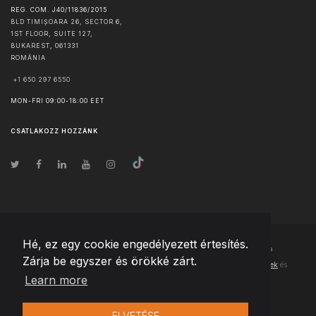
REG. COM. J40/11836/2015
BLD TIMIȘOARA 26, SECTOR 6,
1ST FLOOR, SUITE 127,
BUKAREST
,
061331
ROMÁNIA
+1 650 297 6550
MON-FRI 09:00-18:00 EET
CSATLAKOZZ HOZZÁNK
Hé, ez egy cookie engedélyezett értesítés.
© Szerzői jog
2026
Team Extension Hungary
- Minden jog fenntartva
Zárja be egyszer és örökké zárt.
Changelog
● Ezen webhely használatával elfogadja
Használati feltételek
és
Learn more
Adatvédelmi irányelveinket
ELVETÉSE