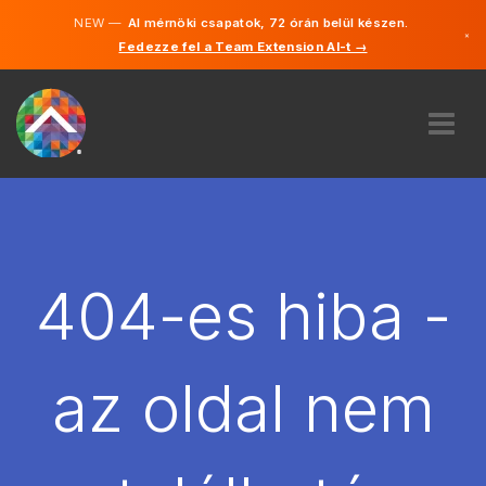
NEW —
AI mérnöki csapatok, 72 órán belül készen.
×
Fedezze fel a Team Extension AI-t →
Magyar
Angol
RÓLUNK
SZAKVÉLEMÉNY
HOGYAN MŰKÖDIK?
KARRIER
404-es hiba -
BÉREL
MAGYARORSZÁG
az oldal nem
HU
FOGJ NEKI