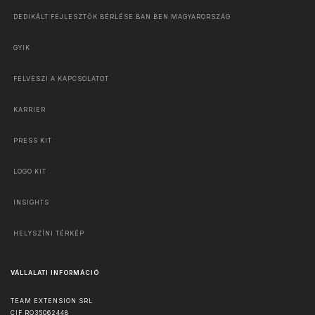
DEDIKÁLT FEJLESZTŐK BÉRLÉSE BAN BEN MAGYARORSZÁG
GYIK
FELVESZI A KAPCSOLATOT
KARRIER
PRESS KIT
LOGO KIT
INSIGHTS
HELYSZÍNI TÉRKÉP
VÁLLALATI INFORMÁCIÓ
TEAM EXTENSION SRL
CIF RO35062448