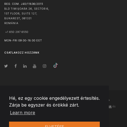
REG. COM. J40/11836/2015
BLD TIMIȘOARA 26, SECTOR 6,
1ST FLOOR, SUITE 127,
BUKAREST
,
061331
ROMÁNIA
+1 650 297 6550
MON-FRI 09:00-18:00 EET
CSATLAKOZZ HOZZÁNK
Hé, ez egy cookie engedélyezett értesítés.
© Szerzői jog
2026
Team Extension Hungary
- Minden jog fenntartva
Zárja be egyszer és örökké zárt.
Changelog
● Ezen webhely használatával elfogadja
Használati feltételek
és
Learn more
Adatvédelmi irányelveinket
ELVETÉSE