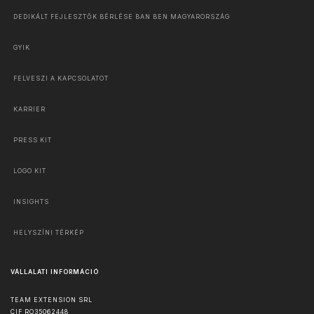
DEDIKÁLT FEJLESZTŐK BÉRLÉSE BAN BEN MAGYARORSZÁG
GYIK
FELVESZI A KAPCSOLATOT
KARRIER
PRESS KIT
LOGO KIT
INSIGHTS
HELYSZÍNI TÉRKÉP
VÁLLALATI INFORMÁCIÓ
TEAM EXTENSION SRL
CIF RO35062448