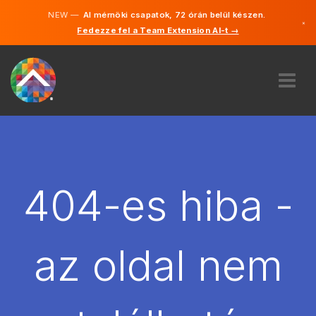
NEW —
AI mérnöki csapatok, 72 órán belül készen.
×
Fedezze fel a Team Extension AI-t →
Magyar
Angol
RÓLUNK
SZAKVÉLEMÉNY
HOGYAN MŰKÖDIK?
KARRIER
404-es hiba -
BÉREL
MAGYARORSZÁG
az oldal nem
HU
FOGJ NEKI