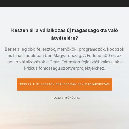
Készen áll a vállalkozás új magasságokra való
átvételére?
Bérlet a legjobb fejlesztők, mérnökök, programozók, kódozók
és tanácsadók ban ben Magyarország. A Fortune 500 és az
induló vállalkozások a Team Extension fejlesztőit választják a
kritikus fontosságú szoftverprojektjeikhez.
DEDIKÁLT FEJLESZTŐK BÉRLÉSE BAN BEN MAGYARORSZÁG
HOGYAN MŰKÖDIK?