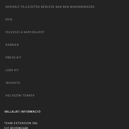
DEDIKÁLT FEJLESZTŐK BÉRLÉSE BAN BEN MAGYARORSZÁG
GYIK
FELVESZI A KAPCSOLATOT
KARRIER
PRESS KIT
LOGO KIT
INSIGHTS
HELYSZÍNI TÉRKÉP
VÁLLALATI INFORMÁCIÓ
TEAM EXTENSION SRL
CIF RO35062448