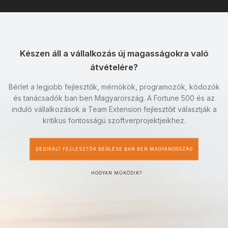
Készen áll a vállalkozás új magasságokra való
átvételére?
Bérlet a legjobb fejlesztők, mérnökök, programozók, kódozók
és tanácsadók ban ben Magyarország. A Fortune 500 és az
induló vállalkozások a Team Extension fejlesztőit választják a
kritikus fontosságú szoftverprojektjeikhez.
DEDIKÁLT FEJLESZTŐK BÉRLÉSE BAN BEN MAGYARORSZÁG
HOGYAN MŰKÖDIK?