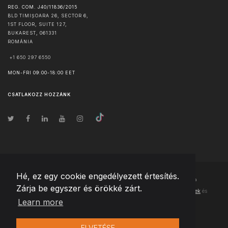
REG. COM. J40/11836/2015
BLD TIMIȘOARA 26, SECTOR 6,
1ST FLOOR, SUITE 127,
BUKAREST
,
061331
ROMÁNIA
+1 650 297 6550
MON-FRI 09:00-18:00 EET
CSATLAKOZZ HOZZÁNK
Hé, ez egy cookie engedélyezett értesítés.
© Szerzői jog
2026
Team Extension Hungary
- Minden jog fenntartva
Zárja be egyszer és örökké zárt.
Changelog
● Ezen webhely használatával elfogadja
Használati feltételek
és
Learn more
Adatvédelmi irányelveinket
ELVETÉSE