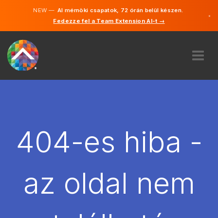
NEW —
AI mérnöki csapatok, 72 órán belül készen.
×
Fedezze fel a Team Extension AI-t →
Magyar
Angol
RÓLUNK
SZAKVÉLEMÉNY
HOGYAN MŰKÖDIK?
KARRIER
404-es hiba -
BÉREL
MAGYARORSZÁG
az oldal nem
HU
FOGJ NEKI