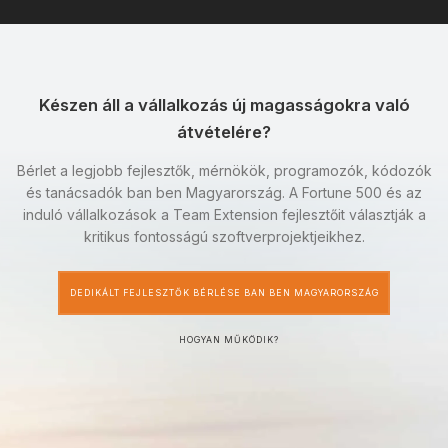
Készen áll a vállalkozás új magasságokra való
átvételére?
Bérlet a legjobb fejlesztők, mérnökök, programozók, kódozók
és tanácsadók ban ben Magyarország. A Fortune 500 és az
induló vállalkozások a Team Extension fejlesztőit választják a
kritikus fontosságú szoftverprojektjeikhez.
DEDIKÁLT FEJLESZTŐK BÉRLÉSE BAN BEN MAGYARORSZÁG
HOGYAN MŰKÖDIK?