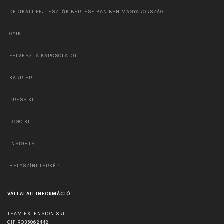
DEDIKÁLT FEJLESZTŐK BÉRLÉSE BAN BEN MAGYARORSZÁG
GYIK
FELVESZI A KAPCSOLATOT
KARRIER
PRESS KIT
LOGO KIT
INSIGHTS
HELYSZÍNI TÉRKÉP
VÁLLALATI INFORMÁCIÓ
TEAM EXTENSION SRL
CIF RO35062448