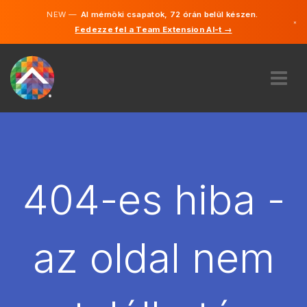
NEW —
AI mérnöki csapatok, 72 órán belül készen.
×
Fedezze fel a Team Extension AI-t →
Magyar
Angol
RÓLUNK
SZAKVÉLEMÉNY
HOGYAN MŰKÖDIK?
KARRIER
404-es hiba -
BÉREL
MAGYARORSZÁG
az oldal nem
HU
FOGJ NEKI