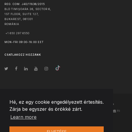
REG. COM. J40/11836/2015
BLD TIMIȘOARA 26, SECTOR 6,
1ST FLOOR, SUITE 127,
BUKAREST
,
061331
ROMÁNIA
+1 650 297 6550
MON-FRI 09:00-18:00 EET
CSATLAKOZZ HOZZÁNK
Hé, ez egy cookie engedélyezett értesítés.
© Szerzői jog
2026
Team Extension Hungary
- Minden jog fenntartva
Zárja be egyszer és örökké zárt.
Changelog
● Ezen webhely használatával elfogadja
Használati feltételek
és
Learn more
Adatvédelmi irányelveinket
ELVETÉSE