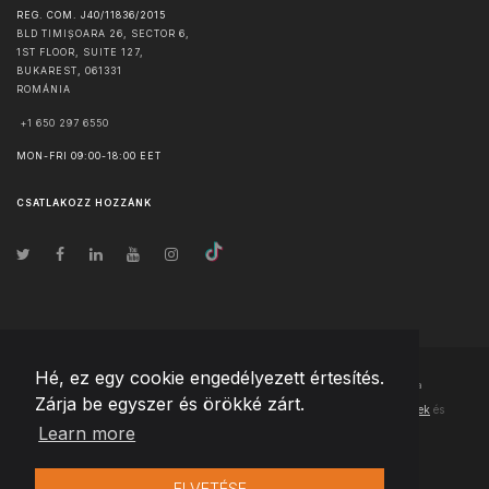
REG. COM. J40/11836/2015
BLD TIMIȘOARA 26, SECTOR 6,
1ST FLOOR, SUITE 127,
BUKAREST
,
061331
ROMÁNIA
+1 650 297 6550
MON-FRI 09:00-18:00 EET
CSATLAKOZZ HOZZÁNK
Hé, ez egy cookie engedélyezett értesítés.
© Szerzői jog
2026
Team Extension Hungary
- Minden jog fenntartva
Zárja be egyszer és örökké zárt.
Changelog
● Ezen webhely használatával elfogadja
Használati feltételek
és
Learn more
Adatvédelmi irányelveinket
ELVETÉSE