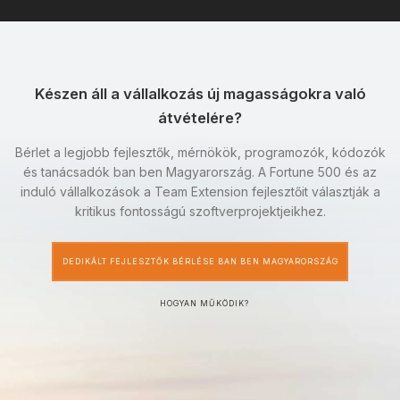
Készen áll a vállalkozás új magasságokra való
átvételére?
Bérlet a legjobb fejlesztők, mérnökök, programozók, kódozók
és tanácsadók ban ben Magyarország. A Fortune 500 és az
induló vállalkozások a Team Extension fejlesztőit választják a
kritikus fontosságú szoftverprojektjeikhez.
DEDIKÁLT FEJLESZTŐK BÉRLÉSE BAN BEN MAGYARORSZÁG
HOGYAN MŰKÖDIK?