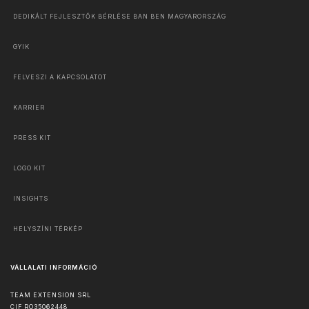
DEDIKÁLT FEJLESZTŐK BÉRLÉSE BAN BEN MAGYARORSZÁG
GYIK
FELVESZI A KAPCSOLATOT
KARRIER
PRESS KIT
LOGO KIT
INSIGHTS
HELYSZÍNI TÉRKÉP
VÁLLALATI INFORMÁCIÓ
TEAM EXTENSION SRL
CIF RO35062448