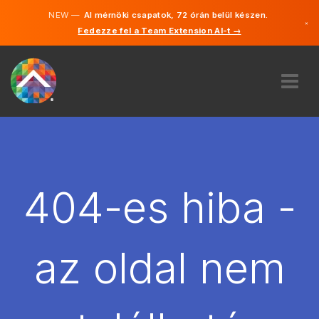
NEW —
AI mérnöki csapatok, 72 órán belül készen.
×
Fedezze fel a Team Extension AI-t →
Magyar
Angol
RÓLUNK
SZAKVÉLEMÉNY
HOGYAN MŰKÖDIK?
KARRIER
404-es hiba -
BÉREL
MAGYARORSZÁG
az oldal nem
HU
FOGJ NEKI