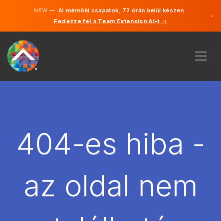
NEW —
AI mérnöki csapatok, 72 órán belül készen.
×
Fedezze fel a Team Extension AI-t →
Magyar
Angol
RÓLUNK
SZAKVÉLEMÉNY
HOGYAN MŰKÖDIK?
KARRIER
404-es hiba -
BÉREL
MAGYARORSZÁG
az oldal nem
HU
FOGJ NEKI