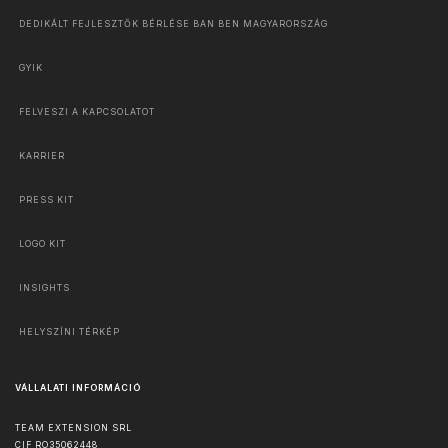
DEDIKÁLT FEJLESZTŐK BÉRLÉSE BAN BEN MAGYARORSZÁG
GYIK
FELVESZI A KAPCSOLATOT
KARRIER
PRESS KIT
LOGO KIT
INSIGHTS
HELYSZÍNI TÉRKÉP
VÁLLALATI INFORMÁCIÓ
TEAM EXTENSION SRL
CIF RO35062448