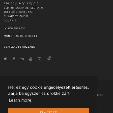
REG. COM. J40/11836/2015
BLD TIMIȘOARA 26, SECTOR 6,
1ST FLOOR, SUITE 127,
BUKAREST
,
061331
ROMÁNIA
+1 650 297 6550
MON-FRI 09:00-18:00 EET
CSATLAKOZZ HOZZÁNK
Hé, ez egy cookie engedélyezett értesítés.
© Szerzői jog
2026
Team Extension Hungary
- Minden jog fenntartva
Zárja be egyszer és örökké zárt.
Changelog
● Ezen webhely használatával elfogadja
Használati feltételek
és
Learn more
Adatvédelmi irányelveinket
ELVETÉSE