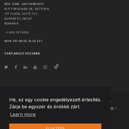
REG. COM. J40/11836/2015
BLD TIMIȘOARA 26, SECTOR 6,
1ST FLOOR, SUITE 127,
BUKAREST
,
061331
ROMÁNIA
+1 650 297 6550
MON-FRI 09:00-18:00 EET
CSATLAKOZZ HOZZÁNK
Hé, ez egy cookie engedélyezett értesítés.
© Szerzői jog
2026
Team Extension Hungary
- Minden jog fenntartva
Zárja be egyszer és örökké zárt.
Changelog
● Ezen webhely használatával elfogadja
Használati feltételek
és
Learn more
Adatvédelmi irányelveinket
ELVETÉSE