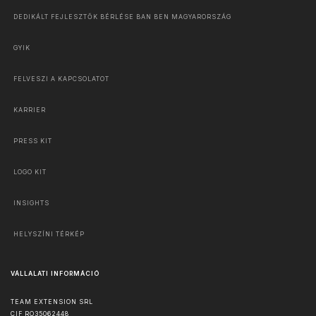
DEDIKÁLT FEJLESZTŐK BÉRLÉSE BAN BEN MAGYARORSZÁG
GYIK
FELVESZI A KAPCSOLATOT
KARRIER
PRESS KIT
LOGO KIT
INSIGHTS
HELYSZÍNI TÉRKÉP
VÁLLALATI INFORMÁCIÓ
TEAM EXTENSION SRL
CIF RO35062448