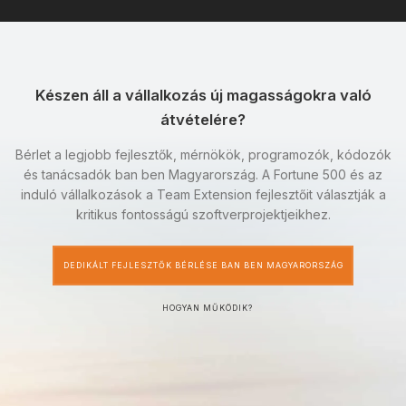
Készen áll a vállalkozás új magasságokra való
átvételére?
Bérlet a legjobb fejlesztők, mérnökök, programozók, kódozók
és tanácsadók ban ben Magyarország. A Fortune 500 és az
induló vállalkozások a Team Extension fejlesztőit választják a
kritikus fontosságú szoftverprojektjeikhez.
DEDIKÁLT FEJLESZTŐK BÉRLÉSE BAN BEN MAGYARORSZÁG
HOGYAN MŰKÖDIK?