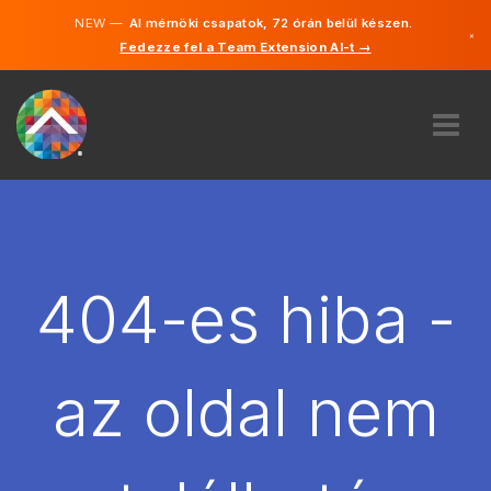
NEW —
AI mérnöki csapatok, 72 órán belül készen.
×
Fedezze fel a Team Extension AI-t →
Magyar
Angol
RÓLUNK
SZAKVÉLEMÉNY
HOGYAN MŰKÖDIK?
KARRIER
404-es hiba -
BÉREL
MAGYARORSZÁG
az oldal nem
HU
FOGJ NEKI