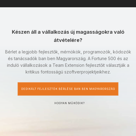
Készen áll a vállalkozás új magasságokra való
átvételére?
Bérlet a legjobb fejlesztők, mérnökök, programozók, kódozók
és tanácsadók ban ben Magyarország. A Fortune 500 és az
induló vállalkozások a Team Extension fejlesztőit választják a
kritikus fontosságú szoftverprojektjeikhez.
DEDIKÁLT FEJLESZTŐK BÉRLÉSE BAN BEN MAGYARORSZÁG
HOGYAN MŰKÖDIK?