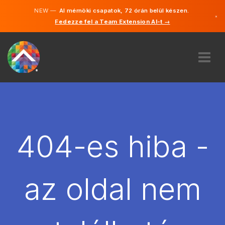
NEW —
AI mérnöki csapatok, 72 órán belül készen.
×
Fedezze fel a Team Extension AI-t →
Magyar
Angol
RÓLUNK
SZAKVÉLEMÉNY
HOGYAN MŰKÖDIK?
KARRIER
404-es hiba -
BÉREL
MAGYARORSZÁG
az oldal nem
HU
FOGJ NEKI