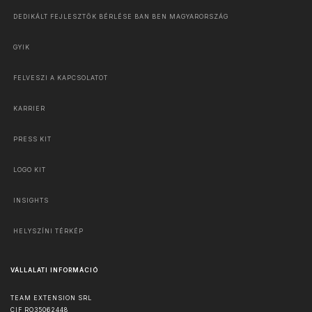
DEDIKÁLT FEJLESZTŐK BÉRLÉSE BAN BEN MAGYARORSZÁG
GYIK
FELVESZI A KAPCSOLATOT
KARRIER
PRESS KIT
LOGO KIT
INSIGHTS
HELYSZÍNI TÉRKÉP
VÁLLALATI INFORMÁCIÓ
TEAM EXTENSION SRL
CIF RO35062448