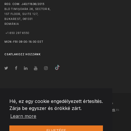
REG. COM. J40/11836/2015
BLD TIMIȘOARA 26, SECTOR 6,
1ST FLOOR, SUITE 127,
BUKAREST
,
061331
ROMÁNIA
+1 650 297 6550
MON-FRI 09:00-18:00 EET
CSATLAKOZZ HOZZÁNK
Hé, ez egy cookie engedélyezett értesítés.
© Szerzői jog
2026
Team Extension Hungary
- Minden jog fenntartva
Zárja be egyszer és örökké zárt.
Changelog
● Ezen webhely használatával elfogadja
Használati feltételek
és
Learn more
Adatvédelmi irányelveinket
ELVETÉSE