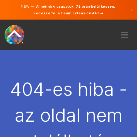
NEW —
AI mérnöki csapatok, 72 órán belül készen.
×
Fedezze fel a Team Extension AI-t →
Magyar
Angol
RÓLUNK
SZAKVÉLEMÉNY
HOGYAN MŰKÖDIK?
KARRIER
404-es hiba -
BÉREL
MAGYARORSZÁG
az oldal nem
HU
FOGJ NEKI