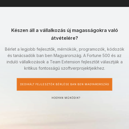
Készen áll a vállalkozás új magasságokra való
átvételére?
Bérlet a legjobb fejlesztők, mérnökök, programozók, kódozók
és tanácsadók ban ben Magyarország. A Fortune 500 és az
induló vállalkozások a Team Extension fejlesztőit választják a
kritikus fontosságú szoftverprojektjeikhez.
DEDIKÁLT FEJLESZTŐK BÉRLÉSE BAN BEN MAGYARORSZÁG
HOGYAN MŰKÖDIK?