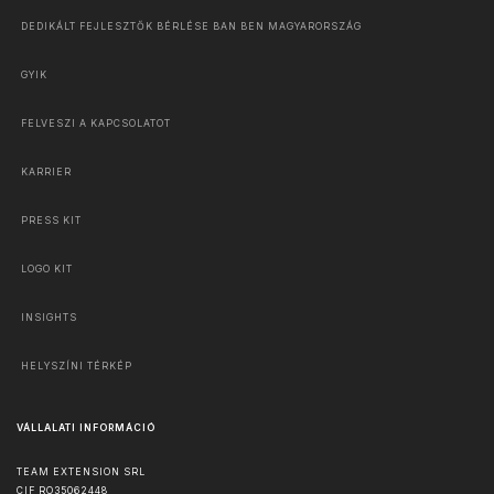
DEDIKÁLT FEJLESZTŐK BÉRLÉSE BAN BEN MAGYARORSZÁG
GYIK
FELVESZI A KAPCSOLATOT
KARRIER
PRESS KIT
LOGO KIT
INSIGHTS
HELYSZÍNI TÉRKÉP
VÁLLALATI INFORMÁCIÓ
TEAM EXTENSION SRL
CIF RO35062448