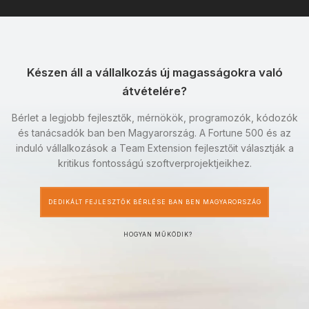
Készen áll a vállalkozás új magasságokra való
átvételére?
Bérlet a legjobb fejlesztők, mérnökök, programozók, kódozók
és tanácsadók ban ben Magyarország. A Fortune 500 és az
induló vállalkozások a Team Extension fejlesztőit választják a
kritikus fontosságú szoftverprojektjeikhez.
DEDIKÁLT FEJLESZTŐK BÉRLÉSE BAN BEN MAGYARORSZÁG
HOGYAN MŰKÖDIK?