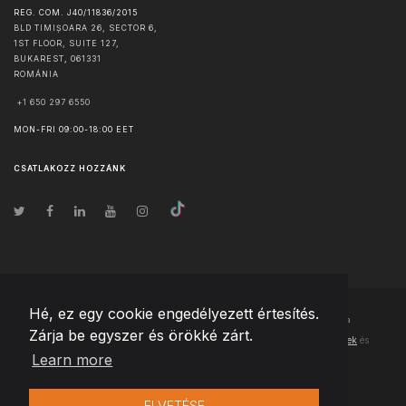
REG. COM. J40/11836/2015
BLD TIMIȘOARA 26, SECTOR 6,
1ST FLOOR, SUITE 127,
BUKAREST
,
061331
ROMÁNIA
+1 650 297 6550
MON-FRI 09:00-18:00 EET
CSATLAKOZZ HOZZÁNK
Hé, ez egy cookie engedélyezett értesítés.
© Szerzői jog
2026
Team Extension Hungary
- Minden jog fenntartva
Zárja be egyszer és örökké zárt.
Changelog
● Ezen webhely használatával elfogadja
Használati feltételek
és
Learn more
Adatvédelmi irányelveinket
ELVETÉSE