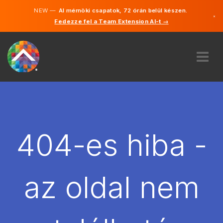
NEW —
AI mérnöki csapatok, 72 órán belül készen.
×
Fedezze fel a Team Extension AI-t →
Magyar
Angol
RÓLUNK
SZAKVÉLEMÉNY
HOGYAN MŰKÖDIK?
KARRIER
404-es hiba -
BÉREL
MAGYARORSZÁG
az oldal nem
HU
FOGJ NEKI