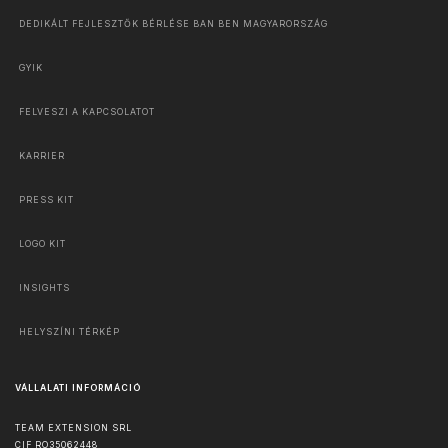
DEDIKÁLT FEJLESZTŐK BÉRLÉSE BAN BEN MAGYARORSZÁG
GYIK
FELVESZI A KAPCSOLATOT
KARRIER
PRESS KIT
LOGO KIT
INSIGHTS
HELYSZÍNI TÉRKÉP
VÁLLALATI INFORMÁCIÓ
TEAM EXTENSION SRL
CIF RO35062448