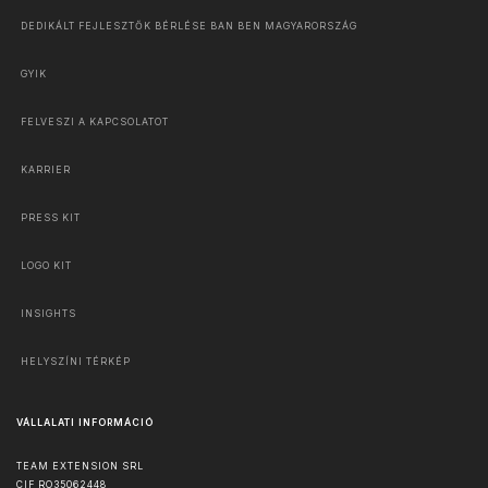
DEDIKÁLT FEJLESZTŐK BÉRLÉSE BAN BEN MAGYARORSZÁG
GYIK
FELVESZI A KAPCSOLATOT
KARRIER
PRESS KIT
LOGO KIT
INSIGHTS
HELYSZÍNI TÉRKÉP
VÁLLALATI INFORMÁCIÓ
TEAM EXTENSION SRL
CIF RO35062448