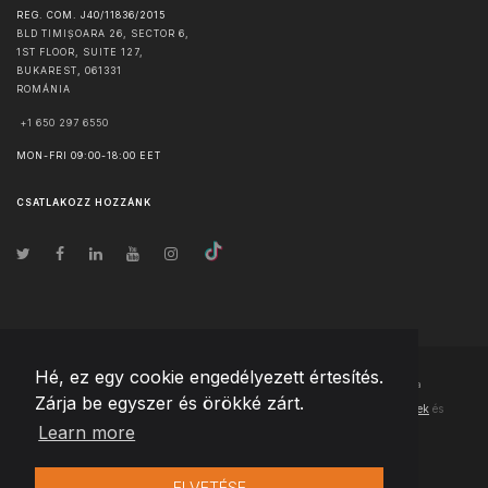
REG. COM. J40/11836/2015
BLD TIMIȘOARA 26, SECTOR 6,
1ST FLOOR, SUITE 127,
BUKAREST
,
061331
ROMÁNIA
+1 650 297 6550
MON-FRI 09:00-18:00 EET
CSATLAKOZZ HOZZÁNK
Hé, ez egy cookie engedélyezett értesítés.
© Szerzői jog
2026
Team Extension Hungary
- Minden jog fenntartva
Zárja be egyszer és örökké zárt.
Changelog
● Ezen webhely használatával elfogadja
Használati feltételek
és
Learn more
Adatvédelmi irányelveinket
ELVETÉSE