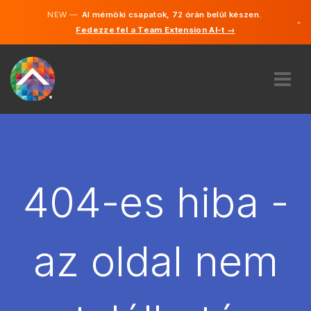
NEW —
AI mérnöki csapatok, 72 órán belül készen.
×
Fedezze fel a Team Extension AI-t →
Magyar
Angol
RÓLUNK
SZAKVÉLEMÉNY
HOGYAN MŰKÖDIK?
KARRIER
404-es hiba -
BÉREL
MAGYARORSZÁG
az oldal nem
HU
FOGJ NEKI