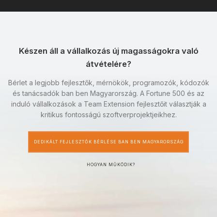
Készen áll a vállalkozás új magasságokra való
átvételére?
Bérlet a legjobb fejlesztők, mérnökök, programozók, kódozók
és tanácsadók ban ben Magyarország. A Fortune 500 és az
induló vállalkozások a Team Extension fejlesztőit választják a
kritikus fontosságú szoftverprojektjeikhez.
DEDIKÁLT FEJLESZTŐK BÉRLÉSE BAN BEN MAGYARORSZÁG
HOGYAN MŰKÖDIK?