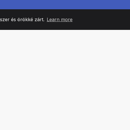
yszer és örökké zárt.
Learn more
60
+36
7
CSAPATTAGOK
COUNTRIES
IRODÁ