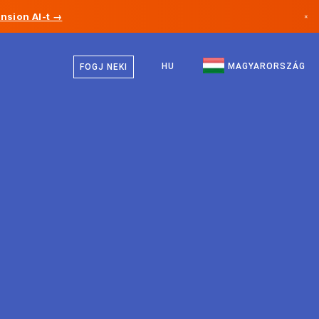
nsion AI-t →
×
Magyar
Kanada
Angol
HU
MAGYARORSZÁG
FOGJ NEKI
Németország
Liechtenstein
Norvégia
Japán
Bulgária
Horvátország
Litvánia
Montenegró