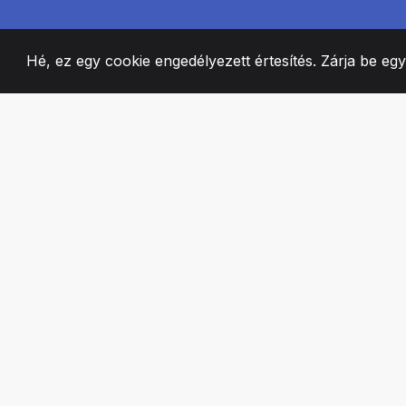
Hé, ez egy cookie engedélyezett értesítés. Zárja be eg
2008
+
ESTABLISHED
SZENVEDÉLYES 