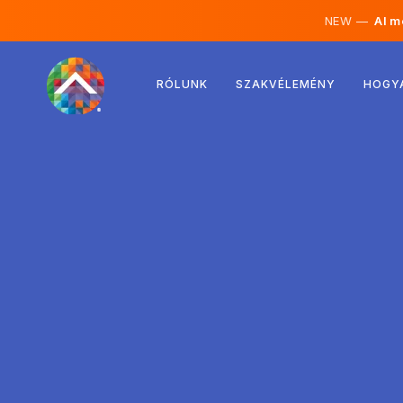
NEW —
AI mé
Ausztria
RÓLUNK
SZAKVÉLEMÉNY
HOGY
Finnország
Izland
Luxemburg
Svédország
Egyesült Királyság
Albánia
Csehország
Magyarország
Észak-Macedónia