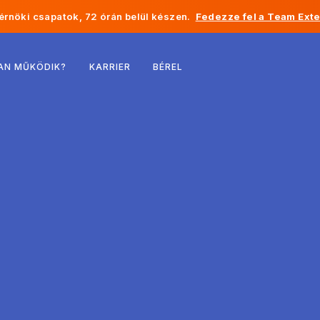
rnöki csapatok, 72 órán belül készen.
Fedezze fel a Team Exte
Belgium
AN MŰKÖDIK?
KARRIER
BÉREL
Franciaország
Írország
Hollandia
Svájc
Egyesült Államok
Bosznia-Hercegovina
Észtország
Lettország
Moldova