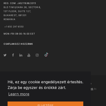
REG. COM. J40/11836/2015
BLD TIMIȘOARA 26, SECTOR 6,
1ST FLOOR, SUITE 127,
BUKAREST
,
061331
ROMÁNIA
+1 650 297 6550
MON-FRI 09:00-18:00 EET
CSATLAKOZZ HOZZÁNK
Hé, ez egy cookie engedélyezett értesítés.
© Szerzői jog
2026
Team Extension Hungary
- Minden jog fenntartva
Zárja be egyszer és örökké zárt.
Changelog
● Ezen webhely használatával elfogadja
Használati feltételek
és
Learn more
Adatvédelmi irányelveinket
ELVETÉSE