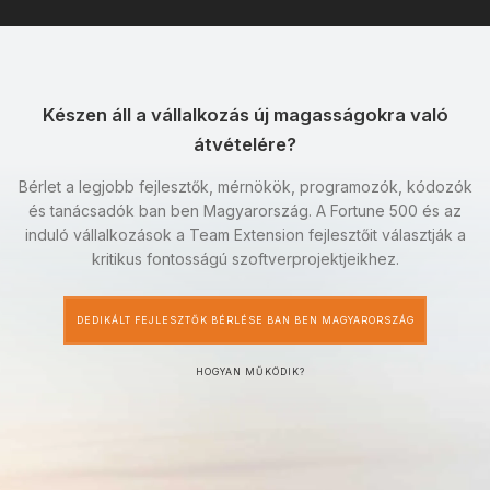
Készen áll a vállalkozás új magasságokra való
átvételére?
Bérlet a legjobb fejlesztők, mérnökök, programozók, kódozók
és tanácsadók ban ben Magyarország. A Fortune 500 és az
induló vállalkozások a Team Extension fejlesztőit választják a
kritikus fontosságú szoftverprojektjeikhez.
DEDIKÁLT FEJLESZTŐK BÉRLÉSE BAN BEN MAGYARORSZÁG
HOGYAN MŰKÖDIK?