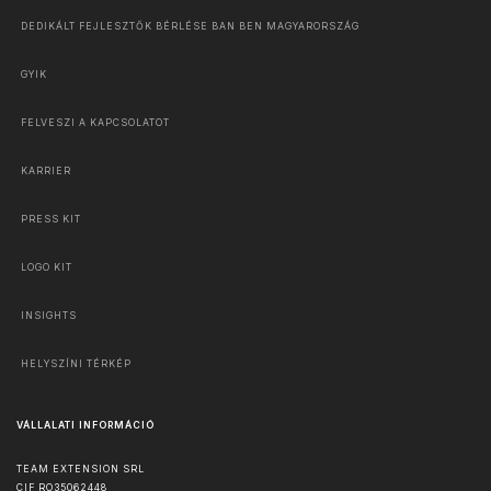
DEDIKÁLT FEJLESZTŐK BÉRLÉSE BAN BEN MAGYARORSZÁG
GYIK
FELVESZI A KAPCSOLATOT
KARRIER
PRESS KIT
LOGO KIT
INSIGHTS
HELYSZÍNI TÉRKÉP
VÁLLALATI INFORMÁCIÓ
TEAM EXTENSION SRL
CIF RO35062448