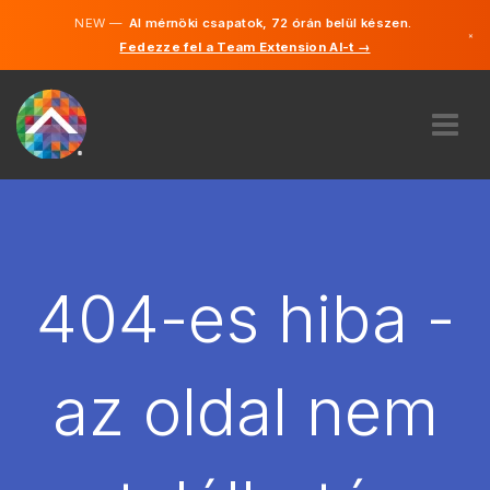
NEW —
AI mérnöki csapatok, 72 órán belül készen.
×
Fedezze fel a Team Extension AI-t →
Magyar
Angol
RÓLUNK
SZAKVÉLEMÉNY
HOGYAN MŰKÖDIK?
KARRIER
404-es hiba -
BÉREL
MAGYARORSZÁG
az oldal nem
HU
FOGJ NEKI