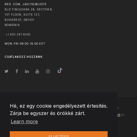
REG. COM. J40/11836/2015
BLD TIMIȘOARA 26, SECTOR 6,
1ST FLOOR, SUITE 127,
BUKAREST
,
061331
ROMÁNIA
+1 650 297 6550
MON-FRI 09:00-18:00 EET
CSATLAKOZZ HOZZÁNK
Hé, ez egy cookie engedélyezett értesítés.
© Szerzői jog
2026
Team Extension Hungary
- Minden jog fenntartva
Zárja be egyszer és örökké zárt.
Changelog
● Ezen webhely használatával elfogadja
Használati feltételek
és
Learn more
Adatvédelmi irányelveinket
ELVETÉSE