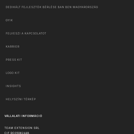
DEDIKÁLT FEJLESZTŐK BÉRLÉSE BAN BEN MAGYARORSZÁG
GYIK
FELVESZI A KAPCSOLATOT
KARRIER
PRESS KIT
LOGO KIT
INSIGHTS
HELYSZÍNI TÉRKÉP
VÁLLALATI INFORMÁCIÓ
TEAM EXTENSION SRL
CIF RO35062448