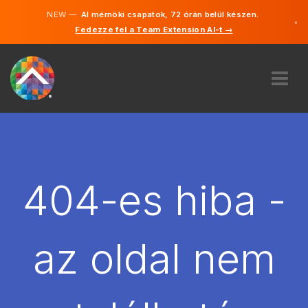
NEW —
AI mérnöki csapatok, 72 órán belül készen.
×
Fedezze fel a Team Extension AI-t →
Magyar
Angol
RÓLUNK
SZAKVÉLEMÉNY
HOGYAN MŰKÖDIK?
KARRIER
404-es hiba -
BÉREL
MAGYARORSZÁG
az oldal nem
HU
FOGJ NEKI