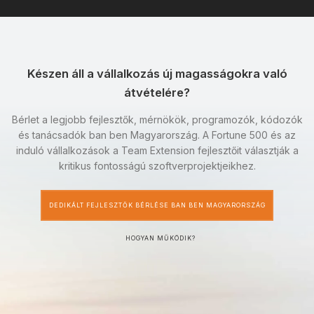
Készen áll a vállalkozás új magasságokra való
átvételére?
Bérlet a legjobb fejlesztők, mérnökök, programozók, kódozók
és tanácsadók ban ben Magyarország. A Fortune 500 és az
induló vállalkozások a Team Extension fejlesztőit választják a
kritikus fontosságú szoftverprojektjeikhez.
DEDIKÁLT FEJLESZTŐK BÉRLÉSE BAN BEN MAGYARORSZÁG
HOGYAN MŰKÖDIK?