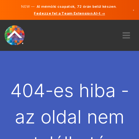
NEW —
AI mérnöki csapatok, 72 órán belül készen.
×
Fedezze fel a Team Extension AI-t →
Magyar
Angol
RÓLUNK
SZAKVÉLEMÉNY
HOGYAN MŰKÖDIK?
KARRIER
404-es hiba -
BÉREL
MAGYARORSZÁG
az oldal nem
HU
FOGJ NEKI