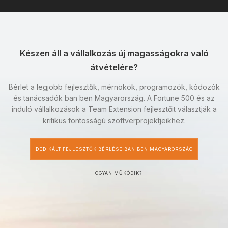
Készen áll a vállalkozás új magasságokra való
átvételére?
Bérlet a legjobb fejlesztők, mérnökök, programozók, kódozók
és tanácsadók ban ben Magyarország. A Fortune 500 és az
induló vállalkozások a Team Extension fejlesztőit választják a
kritikus fontosságú szoftverprojektjeikhez.
DEDIKÁLT FEJLESZTŐK BÉRLÉSE BAN BEN MAGYARORSZÁG
HOGYAN MŰKÖDIK?