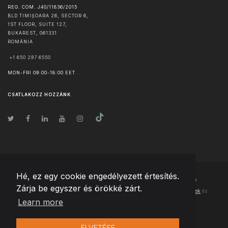
REG. COM. J40/11836/2015
BLD TIMIȘOARA 26, SECTOR 6,
1ST FLOOR, SUITE 127,
BUKAREST
,
061331
ROMÁNIA
+1 650 297 6550
MON-FRI 09:00-18:00 EET
CSATLAKOZZ HOZZÁNK
Hé, ez egy cookie engedélyezett értesítés.
© Szerzői jog
2026
Team Extension Hungary
- Minden jog fenntartva
Zárja be egyszer és örökké zárt.
Changelog
● Ezen webhely használatával elfogadja
Használati feltételek
és
Learn more
Adatvédelmi irányelveinket
ELVETÉSE