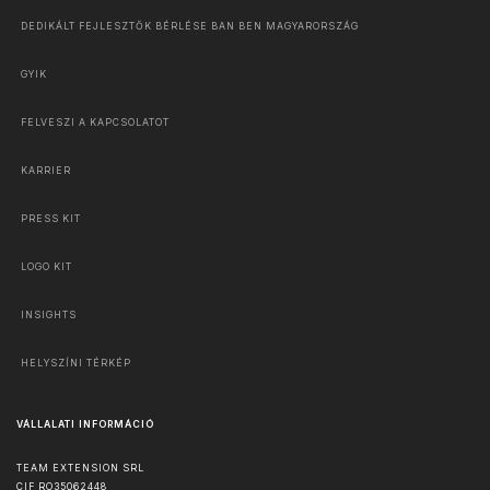
DEDIKÁLT FEJLESZTŐK BÉRLÉSE BAN BEN MAGYARORSZÁG
GYIK
FELVESZI A KAPCSOLATOT
KARRIER
PRESS KIT
LOGO KIT
INSIGHTS
HELYSZÍNI TÉRKÉP
VÁLLALATI INFORMÁCIÓ
TEAM EXTENSION SRL
CIF RO35062448