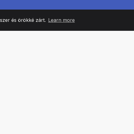
yszer és örökké zárt.
Learn more
60
+36
7
CSAPATTAGOK
COUNTRIES
IRODÁ