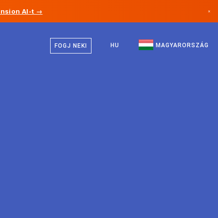
nsion AI-t →
×
Magyar
Kanada
Angol
HU
MAGYARORSZÁG
FOGJ NEKI
Németország
Liechtenstein
Norvégia
Japán
Bulgária
Horvátország
Litvánia
Montenegró