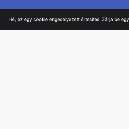
Hé, ez egy cookie engedélyezett értesítés. Zárja be eg
2008
+
ESTABLISHED
SZENVEDÉLYES 