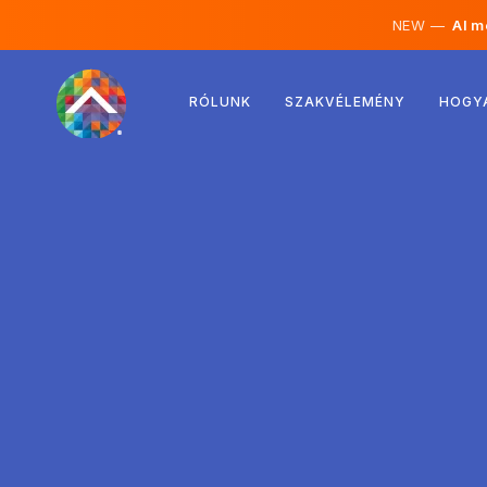
NEW —
AI mé
Ausztria
RÓLUNK
SZAKVÉLEMÉNY
HOGY
Finnország
Izland
Luxemburg
Svédország
Egyesült Királyság
Albánia
Csehország
Magyarország
Észak-Macedónia