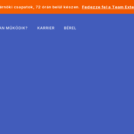
rnöki csapatok, 72 órán belül készen.
Fedezze fel a Team Exte
Belgium
AN MŰKÖDIK?
KARRIER
BÉREL
Franciaország
Írország
Hollandia
Svájc
Egyesült Államok
Bosznia-Hercegovina
Észtország
Lettország
Moldova