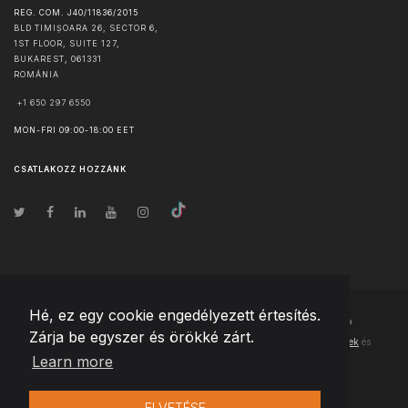
REG. COM. J40/11836/2015
BLD TIMIȘOARA 26, SECTOR 6,
1ST FLOOR, SUITE 127,
BUKAREST
,
061331
ROMÁNIA
+1 650 297 6550
MON-FRI 09:00-18:00 EET
CSATLAKOZZ HOZZÁNK
Hé, ez egy cookie engedélyezett értesítés.
© Szerzői jog
2026
Team Extension Hungary
- Minden jog fenntartva
Zárja be egyszer és örökké zárt.
Changelog
● Ezen webhely használatával elfogadja
Használati feltételek
és
Learn more
Adatvédelmi irányelveinket
ELVETÉSE