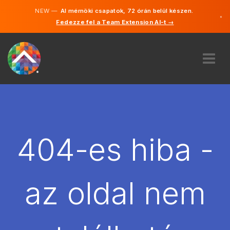
NEW —
AI mérnöki csapatok, 72 órán belül készen.
×
Fedezze fel a Team Extension AI-t →
Magyar
Angol
RÓLUNK
SZAKVÉLEMÉNY
HOGYAN MŰKÖDIK?
KARRIER
404-es hiba -
BÉREL
MAGYARORSZÁG
az oldal nem
HU
FOGJ NEKI