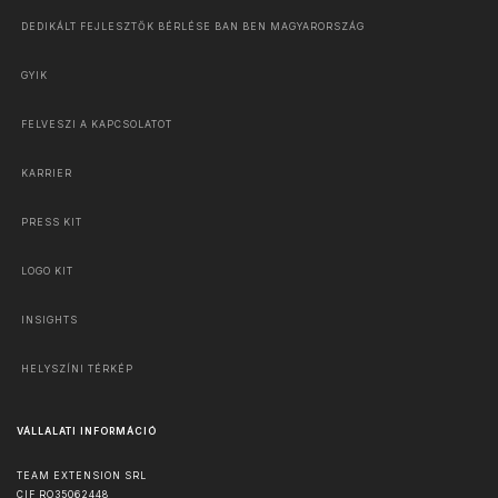
DEDIKÁLT FEJLESZTŐK BÉRLÉSE BAN BEN MAGYARORSZÁG
GYIK
FELVESZI A KAPCSOLATOT
KARRIER
PRESS KIT
LOGO KIT
INSIGHTS
HELYSZÍNI TÉRKÉP
VÁLLALATI INFORMÁCIÓ
TEAM EXTENSION SRL
CIF RO35062448