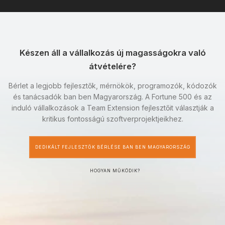
Készen áll a vállalkozás új magasságokra való
átvételére?
Bérlet a legjobb fejlesztők, mérnökök, programozók, kódozók
és tanácsadók ban ben Magyarország. A Fortune 500 és az
induló vállalkozások a Team Extension fejlesztőit választják a
kritikus fontosságú szoftverprojektjeikhez.
DEDIKÁLT FEJLESZTŐK BÉRLÉSE BAN BEN MAGYARORSZÁG
HOGYAN MŰKÖDIK?