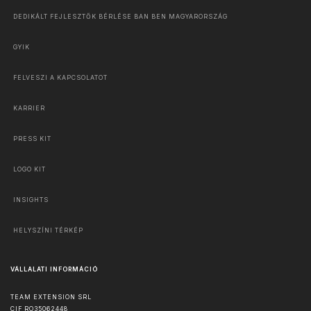
DEDIKÁLT FEJLESZTŐK BÉRLÉSE BAN BEN MAGYARORSZÁG
GYIK
FELVESZI A KAPCSOLATOT
KARRIER
PRESS KIT
LOGO KIT
INSIGHTS
HELYSZÍNI TÉRKÉP
VÁLLALATI INFORMÁCIÓ
TEAM EXTENSION SRL
CIF RO35062448