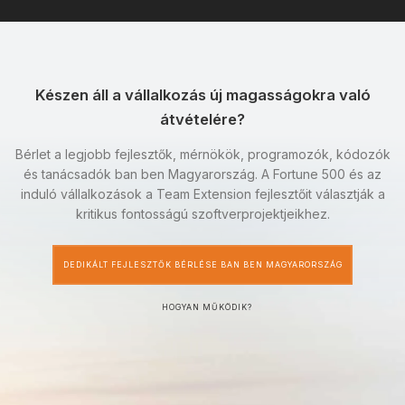
Készen áll a vállalkozás új magasságokra való
átvételére?
Bérlet a legjobb fejlesztők, mérnökök, programozók, kódozók
és tanácsadók ban ben Magyarország. A Fortune 500 és az
induló vállalkozások a Team Extension fejlesztőit választják a
kritikus fontosságú szoftverprojektjeikhez.
DEDIKÁLT FEJLESZTŐK BÉRLÉSE BAN BEN MAGYARORSZÁG
HOGYAN MŰKÖDIK?