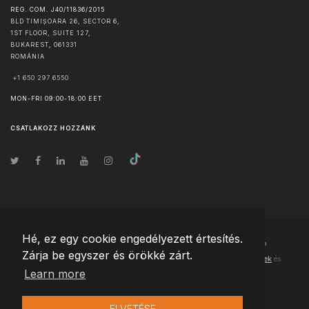
REG. COM. J40/11836/2015
BLD TIMIȘOARA 26, SECTOR 6,
1ST FLOOR, SUITE 127,
BUKAREST
,
061331
ROMÁNIA
+1 650 297 6550
MON-FRI 09:00-18:00 EET
CSATLAKOZZ HOZZÁNK
Hé, ez egy cookie engedélyezett értesítés.
© Szerzői jog
2026
Team Extension Hungary
- Minden jog fenntartva
Zárja be egyszer és örökké zárt.
Changelog
● Ezen webhely használatával elfogadja
Használati feltételek
és
Learn more
Adatvédelmi irányelveinket
ELVETÉSE