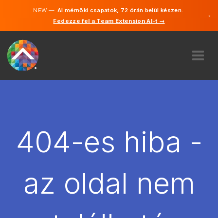
NEW —
AI mérnöki csapatok, 72 órán belül készen.
×
Fedezze fel a Team Extension AI-t →
Magyar
Angol
RÓLUNK
SZAKVÉLEMÉNY
HOGYAN MŰKÖDIK?
KARRIER
404-es hiba -
BÉREL
MAGYARORSZÁG
az oldal nem
HU
FOGJ NEKI