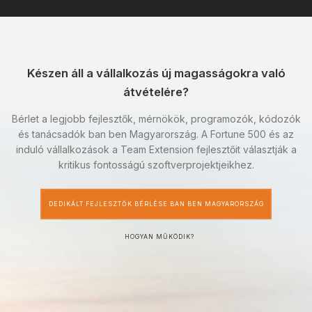
Készen áll a vállalkozás új magasságokra való
átvételére?
Bérlet a legjobb fejlesztők, mérnökök, programozók, kódozók
és tanácsadók ban ben Magyarország. A Fortune 500 és az
induló vállalkozások a Team Extension fejlesztőit választják a
kritikus fontosságú szoftverprojektjeikhez.
DEDIKÁLT FEJLESZTŐK BÉRLÉSE BAN BEN MAGYARORSZÁG
HOGYAN MŰKÖDIK?