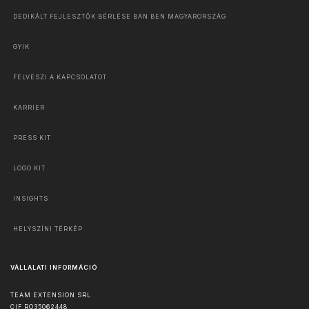
DEDIKÁLT FEJLESZTŐK BÉRLÉSE BAN BEN MAGYARORSZÁG
GYIK
FELVESZI A KAPCSOLATOT
KARRIER
PRESS KIT
LOGO KIT
INSIGHTS
HELYSZÍNI TÉRKÉP
VÁLLALATI INFORMÁCIÓ
TEAM EXTENSION SRL
CIF RO35062448