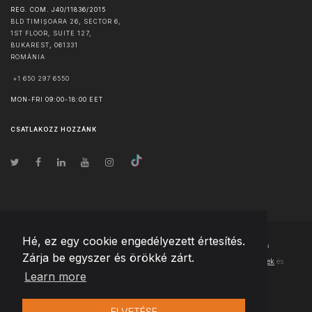
REG. COM. J40/11836/2015
BLD TIMIȘOARA 26, SECTOR 6,
1ST FLOOR, SUITE 127,
BUKAREST
,
061331
ROMÁNIA
+1 650 297 6550
MON-FRI 09:00-18:00 EET
CSATLAKOZZ HOZZÁNK
Hé, ez egy cookie engedélyezett értesítés.
© Szerzői jog
2026
Team Extension Hungary
- Minden jog fenntartva
Zárja be egyszer és örökké zárt.
Changelog
● Ezen webhely használatával elfogadja
Használati feltételek
és
Learn more
Adatvédelmi irányelveinket
ELVETÉSE