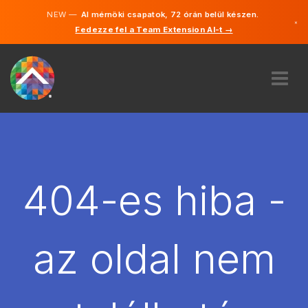
NEW —
AI mérnöki csapatok, 72 órán belül készen.
×
Fedezze fel a Team Extension AI-t →
Magyar
Angol
RÓLUNK
SZAKVÉLEMÉNY
HOGYAN MŰKÖDIK?
KARRIER
404-es hiba -
BÉREL
MAGYARORSZÁG
az oldal nem
HU
FOGJ NEKI