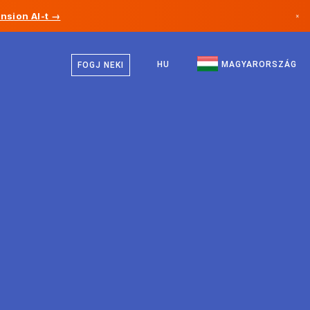
nsion AI-t →
×
Magyar
Kanada
Angol
HU
MAGYARORSZÁG
FOGJ NEKI
Németország
Liechtenstein
Norvégia
Japán
Bulgária
Horvátország
Litvánia
Montenegró