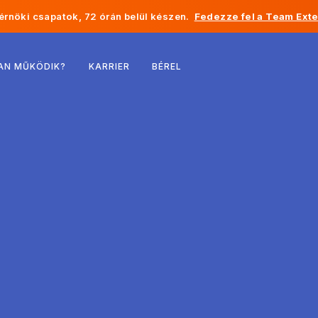
rnöki csapatok, 72 órán belül készen.
Fedezze fel a Team Exte
Belgium
AN MŰKÖDIK?
KARRIER
BÉREL
Franciaország
Írország
Hollandia
Svájc
Egyesült Államok
Bosznia-Hercegovina
Észtország
Lettország
Moldova