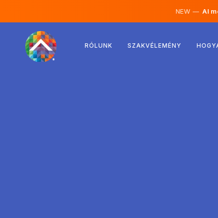
NEW —
AI mé
Ausztria
RÓLUNK
SZAKVÉLEMÉNY
HOGY
Finnország
Izland
Luxemburg
Svédország
Egyesült Királyság
Albánia
Csehország
Magyarország
Észak-Macedónia