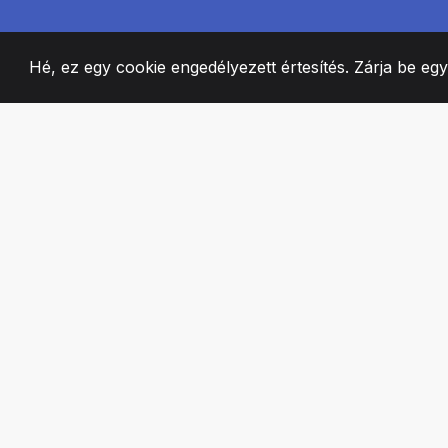
Hé, ez egy cookie engedélyezett értesítés. Zárja be eg
2008
+
ESTABLISHED
SZENVEDÉLYES 