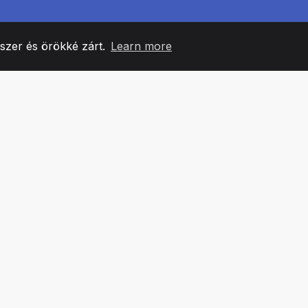
yszer és örökké zárt.
Learn more
60
+36
7
CSAPATTAGOK
COUNTRIES
IRODÁ