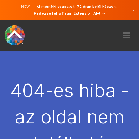
NEW —
AI mérnöki csapatok, 72 órán belül készen.
×
Fedezze fel a Team Extension AI-t →
Magyar
Angol
RÓLUNK
SZAKVÉLEMÉNY
HOGYAN MŰKÖDIK?
KARRIER
404-es hiba -
BÉREL
MAGYARORSZÁG
az oldal nem
HU
FOGJ NEKI