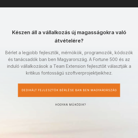
Készen áll a vállalkozás új magasságokra való
átvételére?
Bérlet a legjobb fejlesztők, mérnökök, programozók, kódozók
és tanácsadók ban ben Magyarország. A Fortune 500 és az
induló vállalkozások a Team Extension fejlesztőit választják a
kritikus fontosságú szoftverprojektjeikhez.
DEDIKÁLT FEJLESZTŐK BÉRLÉSE BAN BEN MAGYARORSZÁG
HOGYAN MŰKÖDIK?