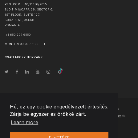
REG. COM. J40/11836/2015
BLD TIMIȘOARA 26, SECTOR 6,
1ST FLOOR, SUITE 127,
BUKAREST
,
061331
ROMÁNIA
+1 650 297 6550
MON-FRI 09:00-18:00 EET
CSATLAKOZZ HOZZÁNK
Hé, ez egy cookie engedélyezett értesítés.
© Szerzői jog
2026
Team Extension Hungary
- Minden jog fenntartva
Zárja be egyszer és örökké zárt.
Changelog
● Ezen webhely használatával elfogadja
Használati feltételek
és
Learn more
Adatvédelmi irányelveinket
ELVETÉSE