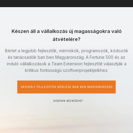
Készen áll a vállalkozás új magasságokra való
átvételére?
Bérlet a legjobb fejlesztők, mérnökök, programozók, kódozók
és tanácsadók ban ben Magyarország. A Fortune 500 és az
induló vállalkozások a Team Extension fejlesztőit választják a
kritikus fontosságú szoftverprojektjeikhez.
DEDIKÁLT FEJLESZTŐK BÉRLÉSE BAN BEN MAGYARORSZÁG
HOGYAN MŰKÖDIK?