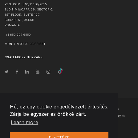
REG. COM. J40/11836/2015
BLD TIMIȘOARA 26, SECTOR 6,
1ST FLOOR, SUITE 127,
BUKAREST
,
061331
ROMÁNIA
+1 650 297 6550
MON-FRI 09:00-18:00 EET
CSATLAKOZZ HOZZÁNK
Hé, ez egy cookie engedélyezett értesítés.
© Szerzői jog
2026
Team Extension Hungary
- Minden jog fenntartva
Zárja be egyszer és örökké zárt.
Changelog
● Ezen webhely használatával elfogadja
Használati feltételek
és
Learn more
Adatvédelmi irányelveinket
ELVETÉSE