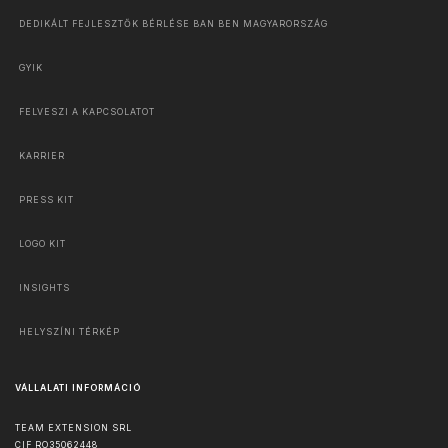
DEDIKÁLT FEJLESZTŐK BÉRLÉSE BAN BEN MAGYARORSZÁG
GYIK
FELVESZI A KAPCSOLATOT
KARRIER
PRESS KIT
LOGO KIT
INSIGHTS
HELYSZÍNI TÉRKÉP
VÁLLALATI INFORMÁCIÓ
TEAM EXTENSION SRL
CIF RO35062448