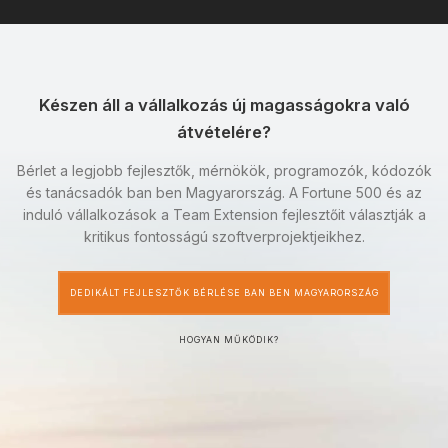
Készen áll a vállalkozás új magasságokra való
átvételére?
Bérlet a legjobb fejlesztők, mérnökök, programozók, kódozók
és tanácsadók ban ben Magyarország. A Fortune 500 és az
induló vállalkozások a Team Extension fejlesztőit választják a
kritikus fontosságú szoftverprojektjeikhez.
DEDIKÁLT FEJLESZTŐK BÉRLÉSE BAN BEN MAGYARORSZÁG
HOGYAN MŰKÖDIK?