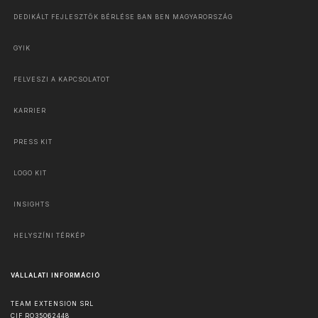
DEDIKÁLT FEJLESZTŐK BÉRLÉSE BAN BEN MAGYARORSZÁG
GYIK
FELVESZI A KAPCSOLATOT
KARRIER
PRESS KIT
LOGO KIT
INSIGHTS
HELYSZÍNI TÉRKÉP
VÁLLALATI INFORMÁCIÓ
TEAM EXTENSION SRL
CIF RO35062448