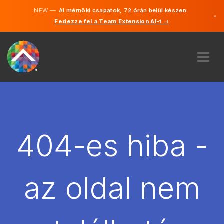
NEW —
AI mérnöki csapatok, 72 órán belül készen.
×
Fedezze fel a Team Extension AI-t →
Magyar
Angol
RÓLUNK
SZAKVÉLEMÉNY
HOGYAN MŰKÖDIK?
KARRIER
404-es hiba -
BÉREL
MAGYARORSZÁG
az oldal nem
HU
FOGJ NEKI