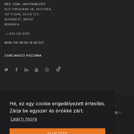
REG. COM. J40/11836/2015
BLD TIMIȘOARA 26, SECTOR 6,
1ST FLOOR, SUITE 127,
BUKAREST
,
061331
ROMÁNIA
+1 650 297 6550
MON-FRI 09:00-18:00 EET
CSATLAKOZZ HOZZÁNK
Hé, ez egy cookie engedélyezett értesítés.
© Szerzői jog
2026
Team Extension Hungary
- Minden jog fenntartva
Zárja be egyszer és örökké zárt.
Changelog
● Ezen webhely használatával elfogadja
Használati feltételek
és
Learn more
Adatvédelmi irányelveinket
ELVETÉSE