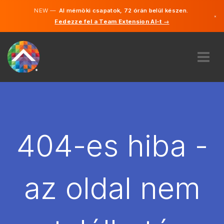
NEW —
AI mérnöki csapatok, 72 órán belül készen.
×
Fedezze fel a Team Extension AI-t →
Magyar
Angol
RÓLUNK
SZAKVÉLEMÉNY
HOGYAN MŰKÖDIK?
KARRIER
404-es hiba -
BÉREL
MAGYARORSZÁG
az oldal nem
HU
FOGJ NEKI