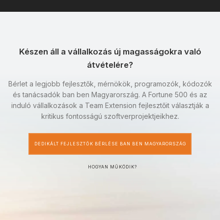
Készen áll a vállalkozás új magasságokra való
átvételére?
Bérlet a legjobb fejlesztők, mérnökök, programozók, kódozók
és tanácsadók ban ben Magyarország. A Fortune 500 és az
induló vállalkozások a Team Extension fejlesztőit választják a
kritikus fontosságú szoftverprojektjeikhez.
DEDIKÁLT FEJLESZTŐK BÉRLÉSE BAN BEN MAGYARORSZÁG
HOGYAN MŰKÖDIK?