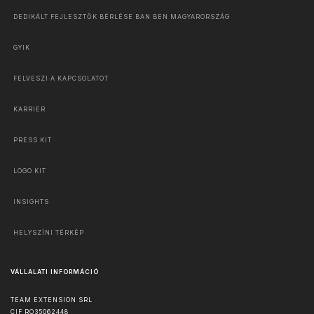
DEDIKÁLT FEJLESZTŐK BÉRLÉSE BAN BEN MAGYARORSZÁG
GYIK
FELVESZI A KAPCSOLATOT
KARRIER
PRESS KIT
LOGO KIT
INSIGHTS
HELYSZÍNI TÉRKÉP
VÁLLALATI INFORMÁCIÓ
TEAM EXTENSION SRL
CIF RO35062448