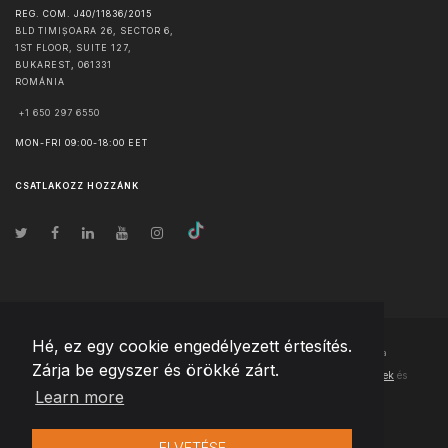
REG. COM. J40/11836/2015
BLD TIMIȘOARA 26, SECTOR 6,
1ST FLOOR, SUITE 127,
BUKAREST
,
061331
ROMÁNIA
+1 650 297 6550
MON-FRI 09:00-18:00 EET
CSATLAKOZZ HOZZÁNK
Hé, ez egy cookie engedélyezett értesítés.
© Szerzői jog
2026
Team Extension Hungary
- Minden jog fenntartva
Zárja be egyszer és örökké zárt.
Changelog
● Ezen webhely használatával elfogadja
Használati feltételek
és
Learn more
Adatvédelmi irányelveinket
ELVETÉSE