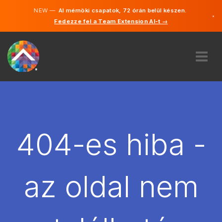
NEW —
AI mérnöki csapatok, 72 órán belül készen.
×
Fedezze fel a Team Extension AI-t →
Magyar
Angol
RÓLUNK
SZAKVÉLEMÉNY
HOGYAN MŰKÖDIK?
KARRIER
404-es hiba -
BÉREL
MAGYARORSZÁG
az oldal nem
HU
FOGJ NEKI