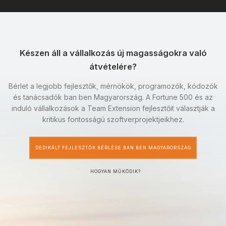
Készen áll a vállalkozás új magasságokra való
átvételére?
Bérlet a legjobb fejlesztők, mérnökök, programozók, kódozók
és tanácsadók ban ben Magyarország. A Fortune 500 és az
induló vállalkozások a Team Extension fejlesztőit választják a
kritikus fontosságú szoftverprojektjeikhez.
DEDIKÁLT FEJLESZTŐK BÉRLÉSE BAN BEN MAGYARORSZÁG
HOGYAN MŰKÖDIK?