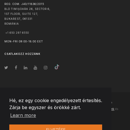
REG. COM. J40/11836/2015
BLD TIMIȘOARA 26, SECTOR 6,
1ST FLOOR, SUITE 127,
BUKAREST
,
061331
ROMÁNIA
+1 650 297 6550
MON-FRI 09:00-18:00 EET
CSATLAKOZZ HOZZÁNK
Hé, ez egy cookie engedélyezett értesítés.
© Szerzői jog
2026
Team Extension Hungary
- Minden jog fenntartva
Zárja be egyszer és örökké zárt.
Changelog
● Ezen webhely használatával elfogadja
Használati feltételek
és
Learn more
Adatvédelmi irányelveinket
ELVETÉSE