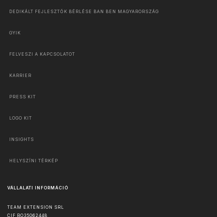
DEDIKÁLT FEJLESZTŐK BÉRLÉSE BAN BEN MAGYARORSZÁG
GYIK
FELVESZI A KAPCSOLATOT
KARRIER
PRESS KIT
LOGO KIT
INSIGHTS
HELYSZÍNI TÉRKÉP
VÁLLALATI INFORMÁCIÓ
TEAM EXTENSION SRL
CIF RO35062448