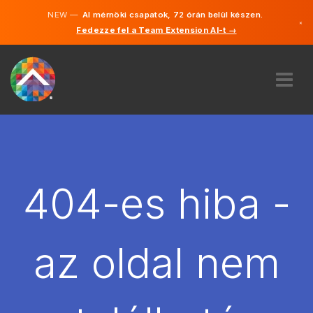
NEW —
AI mérnöki csapatok, 72 órán belül készen.
×
Fedezze fel a Team Extension AI-t →
Magyar
Angol
RÓLUNK
SZAKVÉLEMÉNY
HOGYAN MŰKÖDIK?
KARRIER
404-es hiba -
BÉREL
MAGYARORSZÁG
az oldal nem
HU
FOGJ NEKI