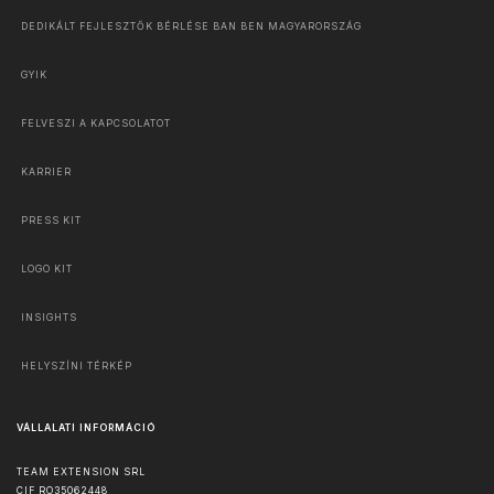
DEDIKÁLT FEJLESZTŐK BÉRLÉSE BAN BEN MAGYARORSZÁG
GYIK
FELVESZI A KAPCSOLATOT
KARRIER
PRESS KIT
LOGO KIT
INSIGHTS
HELYSZÍNI TÉRKÉP
VÁLLALATI INFORMÁCIÓ
TEAM EXTENSION SRL
CIF RO35062448