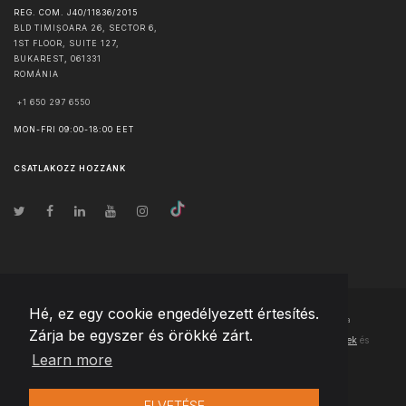
REG. COM. J40/11836/2015
BLD TIMIȘOARA 26, SECTOR 6,
1ST FLOOR, SUITE 127,
BUKAREST
,
061331
ROMÁNIA
+1 650 297 6550
MON-FRI 09:00-18:00 EET
CSATLAKOZZ HOZZÁNK
Hé, ez egy cookie engedélyezett értesítés.
© Szerzői jog
2026
Team Extension Hungary
- Minden jog fenntartva
Zárja be egyszer és örökké zárt.
Changelog
● Ezen webhely használatával elfogadja
Használati feltételek
és
Learn more
Adatvédelmi irányelveinket
ELVETÉSE