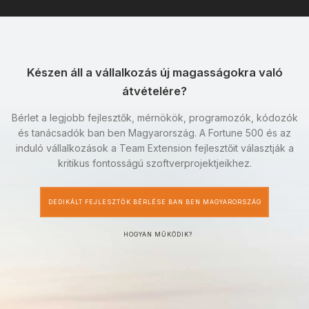
Készen áll a vállalkozás új magasságokra való
átvételére?
Bérlet a legjobb fejlesztők, mérnökök, programozók, kódozók
és tanácsadók ban ben Magyarország. A Fortune 500 és az
induló vállalkozások a Team Extension fejlesztőit választják a
kritikus fontosságú szoftverprojektjeikhez.
DEDIKÁLT FEJLESZTŐK BÉRLÉSE BAN BEN MAGYARORSZÁG
HOGYAN MŰKÖDIK?