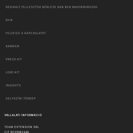
DEDIKÁLT FEJLESZTŐK BÉRLÉSE BAN BEN MAGYARORSZÁG
GYIK
FELVESZI A KAPCSOLATOT
KARRIER
PRESS KIT
LOGO KIT
INSIGHTS
HELYSZÍNI TÉRKÉP
VÁLLALATI INFORMÁCIÓ
TEAM EXTENSION SRL
CIF RO35062448