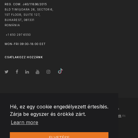
REG. COM. J40/11836/2015
BLD TIMIȘOARA 26, SECTOR 6,
1ST FLOOR, SUITE 127,
BUKAREST
,
061331
ROMÁNIA
+1 650 297 6550
MON-FRI 09:00-18:00 EET
CSATLAKOZZ HOZZÁNK
Hé, ez egy cookie engedélyezett értesítés.
© Szerzői jog
2026
Team Extension Hungary
- Minden jog fenntartva
Zárja be egyszer és örökké zárt.
Changelog
● Ezen webhely használatával elfogadja
Használati feltételek
és
Learn more
Adatvédelmi irányelveinket
ELVETÉSE