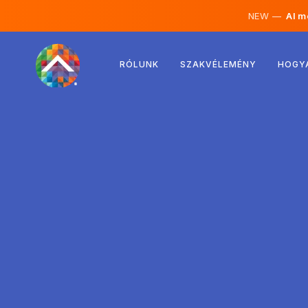
NEW —
AI mé
Ausztria
RÓLUNK
SZAKVÉLEMÉNY
HOGY
Finnország
Izland
Luxemburg
Svédország
Egyesült Királyság
Albánia
Csehország
Magyarország
Észak-Macedónia