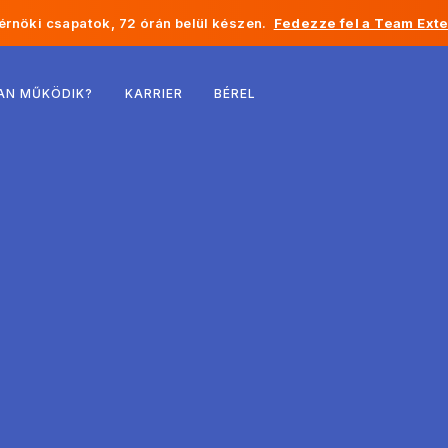
rnöki csapatok, 72 órán belül készen.
Fedezze fel a Team Exte
Belgium
AN MŰKÖDIK?
KARRIER
BÉREL
Franciaország
Írország
Hollandia
Svájc
Egyesült Államok
Bosznia-Hercegovina
Észtország
Lettország
Moldova