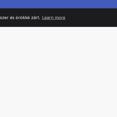
yszer és örökké zárt.
Learn more
60
+36
7
CSAPATTAGOK
COUNTRIES
IRODÁ