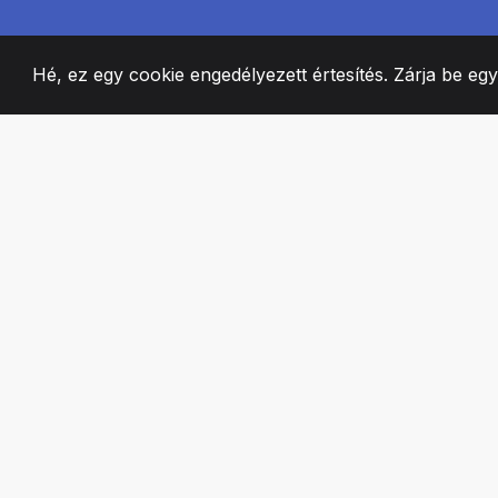
Hé, ez egy cookie engedélyezett értesítés. Zárja be eg
2008
+
ESTABLISHED
SZENVEDÉLYES 