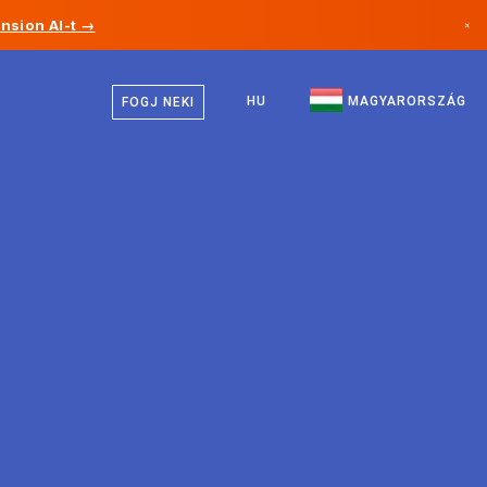
nsion AI-t →
×
Magyar
Kanada
Angol
HU
MAGYARORSZÁG
FOGJ NEKI
Németország
Liechtenstein
Norvégia
Japán
Bulgária
Horvátország
Litvánia
Montenegró