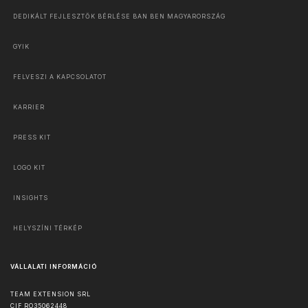
DEDIKÁLT FEJLESZTŐK BÉRLÉSE BAN BEN MAGYARORSZÁG
GYIK
FELVESZI A KAPCSOLATOT
KARRIER
PRESS KIT
LOGO KIT
INSIGHTS
HELYSZÍNI TÉRKÉP
VÁLLALATI INFORMÁCIÓ
TEAM EXTENSION SRL
CIF RO35062448