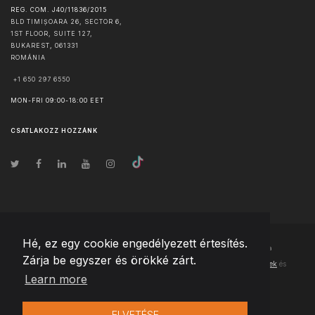
REG. COM. J40/11836/2015
BLD TIMIȘOARA 26, SECTOR 6,
1ST FLOOR, SUITE 127,
BUKAREST
,
061331
ROMÁNIA
+1 650 297 6550
MON-FRI 09:00-18:00 EET
CSATLAKOZZ HOZZÁNK
Hé, ez egy cookie engedélyezett értesítés.
© Szerzői jog
2026
Team Extension Hungary
- Minden jog fenntartva
Zárja be egyszer és örökké zárt.
Changelog
● Ezen webhely használatával elfogadja
Használati feltételek
és
Learn more
Adatvédelmi irányelveinket
ELVETÉSE