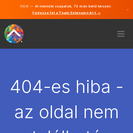
NEW —
AI mérnöki csapatok, 72 órán belül készen.
×
Fedezze fel a Team Extension AI-t →
Magyar
Angol
RÓLUNK
SZAKVÉLEMÉNY
HOGYAN MŰKÖDIK?
KARRIER
404-es hiba -
BÉREL
MAGYARORSZÁG
az oldal nem
HU
FOGJ NEKI