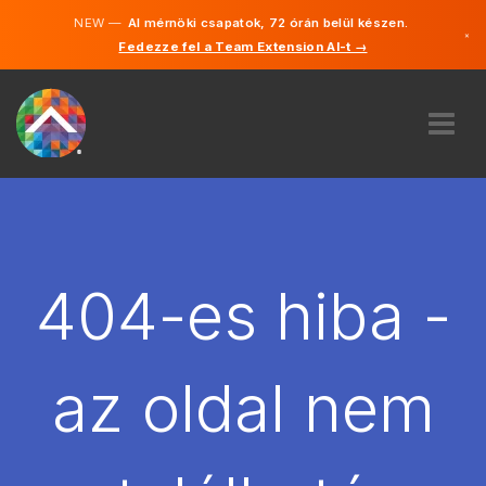
NEW —
AI mérnöki csapatok, 72 órán belül készen.
×
Fedezze fel a Team Extension AI-t →
Magyar
Angol
RÓLUNK
SZAKVÉLEMÉNY
HOGYAN MŰKÖDIK?
KARRIER
404-es hiba -
BÉREL
MAGYARORSZÁG
az oldal nem
HU
FOGJ NEKI