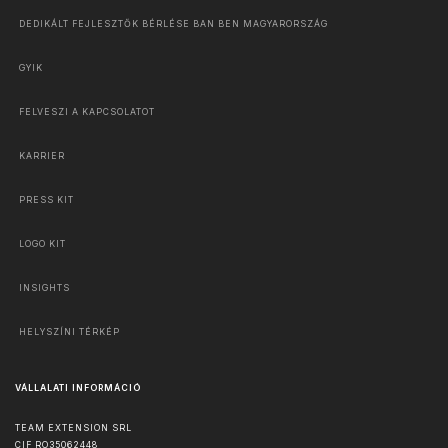
DEDIKÁLT FEJLESZTŐK BÉRLÉSE BAN BEN MAGYARORSZÁG
GYIK
FELVESZI A KAPCSOLATOT
KARRIER
PRESS KIT
LOGO KIT
INSIGHTS
HELYSZÍNI TÉRKÉP
VÁLLALATI INFORMÁCIÓ
TEAM EXTENSION SRL
CIF RO35062448