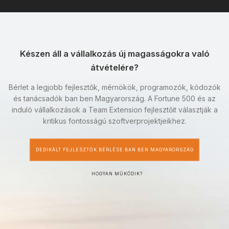
Készen áll a vállalkozás új magasságokra való
átvételére?
Bérlet a legjobb fejlesztők, mérnökök, programozók, kódozók
és tanácsadók ban ben Magyarország. A Fortune 500 és az
induló vállalkozások a Team Extension fejlesztőit választják a
kritikus fontosságú szoftverprojektjeikhez.
DEDIKÁLT FEJLESZTŐK BÉRLÉSE BAN BEN MAGYARORSZÁG
HOGYAN MŰKÖDIK?