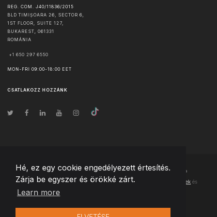
REG. COM. J40/11836/2015
BLD TIMIȘOARA 26, SECTOR 6,
1ST FLOOR, SUITE 127,
BUKAREST
,
061331
ROMÁNIA
+1 650 297 6550
MON-FRI 09:00-18:00 EET
CSATLAKOZZ HOZZÁNK
Hé, ez egy cookie engedélyezett értesítés.
© Szerzői jog
2026
Team Extension Hungary
- Minden jog fenntartva
Zárja be egyszer és örökké zárt.
Changelog
● Ezen webhely használatával elfogadja
Használati feltételek
és
Learn more
Adatvédelmi irányelveinket
ELVETÉSE