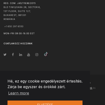
REG. COM. J40/11836/2015
BLD TIMIȘOARA 26, SECTOR 6,
1ST FLOOR, SUITE 127,
BUKAREST
,
061331
ROMÁNIA
+1 650 297 6550
MON-FRI 09:00-18:00 EET
CSATLAKOZZ HOZZÁNK
Hé, ez egy cookie engedélyezett értesítés.
© Szerzői jog
2026
Team Extension Hungary
- Minden jog fenntartva
Zárja be egyszer és örökké zárt.
Changelog
● Ezen webhely használatával elfogadja
Használati feltételek
és
Learn more
Adatvédelmi irányelveinket
ELVETÉSE