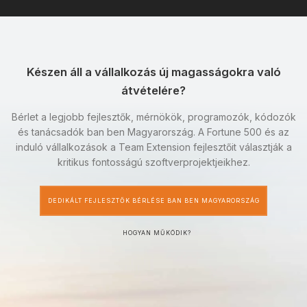
Készen áll a vállalkozás új magasságokra való
átvételére?
Bérlet a legjobb fejlesztők, mérnökök, programozók, kódozók
és tanácsadók ban ben Magyarország. A Fortune 500 és az
induló vállalkozások a Team Extension fejlesztőit választják a
kritikus fontosságú szoftverprojektjeikhez.
DEDIKÁLT FEJLESZTŐK BÉRLÉSE BAN BEN MAGYARORSZÁG
HOGYAN MŰKÖDIK?