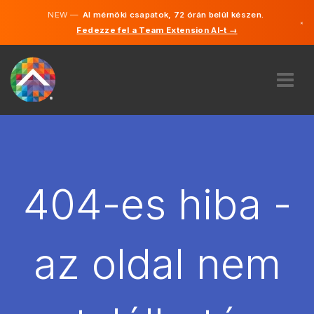
NEW —
AI mérnöki csapatok, 72 órán belül készen.
×
Fedezze fel a Team Extension AI-t →
Magyar
Angol
RÓLUNK
SZAKVÉLEMÉNY
HOGYAN MŰKÖDIK?
KARRIER
404-es hiba -
BÉREL
MAGYARORSZÁG
az oldal nem
HU
FOGJ NEKI