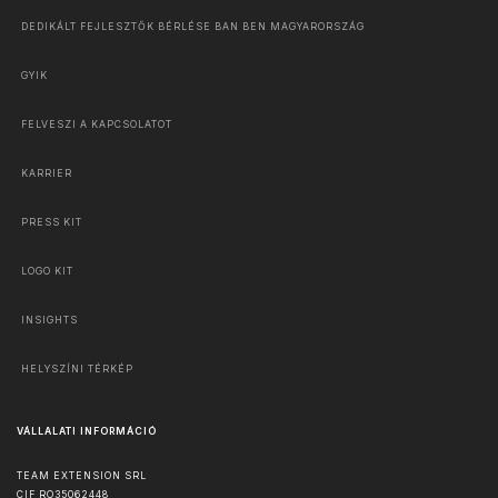
DEDIKÁLT FEJLESZTŐK BÉRLÉSE BAN BEN MAGYARORSZÁG
GYIK
FELVESZI A KAPCSOLATOT
KARRIER
PRESS KIT
LOGO KIT
INSIGHTS
HELYSZÍNI TÉRKÉP
VÁLLALATI INFORMÁCIÓ
TEAM EXTENSION SRL
CIF RO35062448