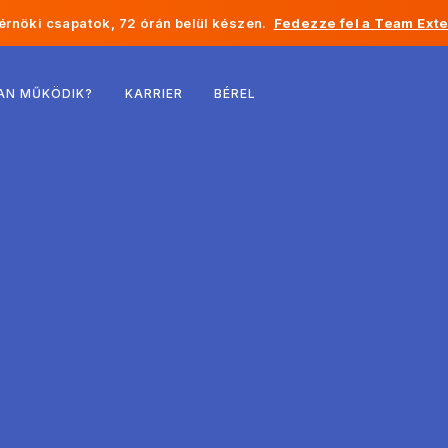
rnöki csapatok, 72 órán belül készen.
Fedezze fel a Team Exte
Belgium
AN MŰKÖDIK?
KARRIER
BÉREL
Franciaország
Írország
Hollandia
Svájc
Egyesült Államok
Bosznia-Hercegovina
Észtország
Lettország
Moldova