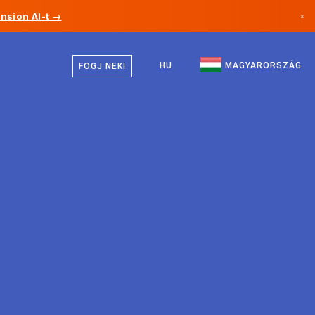
nsion AI-t →
×
Magyar
Kanada
Angol
HU
MAGYARORSZÁG
FOGJ NEKI
Németország
Liechtenstein
Norvégia
Japán
Bulgária
Horvátország
Litvánia
Montenegró