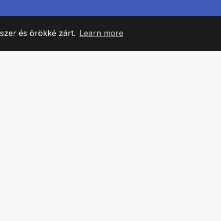
yszer és örökké zárt.
Learn more
60
+36
7
CSAPATTAGOK
COUNTRIES
IRODÁ