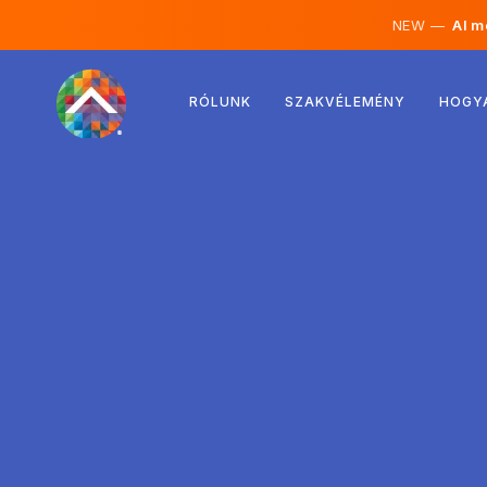
NEW —
AI mé
Ausztria
RÓLUNK
SZAKVÉLEMÉNY
HOGY
Finnország
Izland
Luxemburg
Svédország
Egyesült Királyság
Albánia
Csehország
Magyarország
Észak-Macedónia