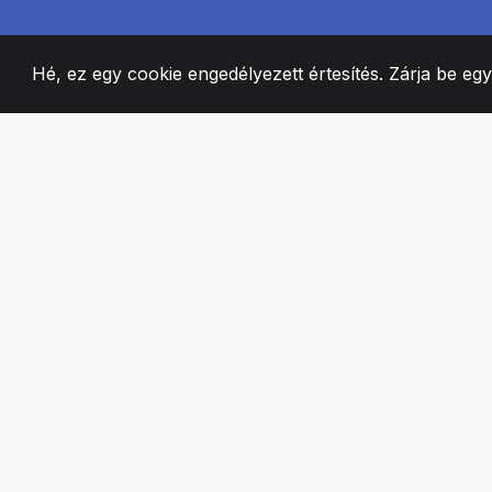
Hé, ez egy cookie engedélyezett értesítés. Zárja be eg
2008
+
ESTABLISHED
SZENVEDÉLYES 